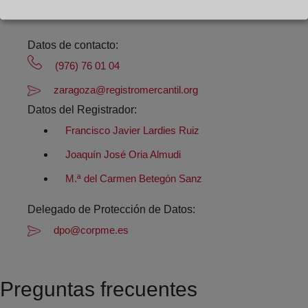
horas
Datos de contacto:
(976) 76 01 04
zaragoza@registromercantil.org
Datos del Registrador:
Francisco Javier Lardies Ruiz
Joaquín José Oria Almudi
M.ª del Carmen Betegón Sanz
Delegado de Protección de Datos:
dpo@corpme.es
Preguntas frecuentes