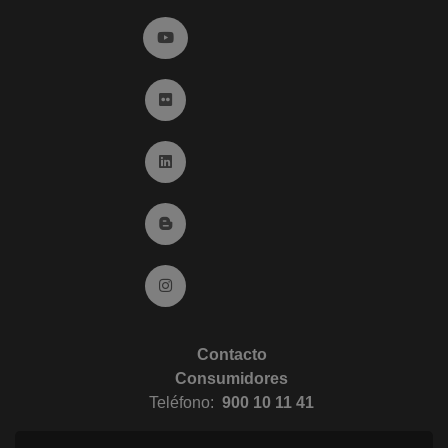
Ir a YouTube (abre en ventana nueva)
Ir a Flickr (abre en ventana nueva)
Ir a Linkedin (abre en ventana nueva)
Ir al Blog (abre en ventana nueva)
Ir a Instagram (abre en ventana nueva)
Contacto
Consumidores
Teléfono:
900 10 11 41