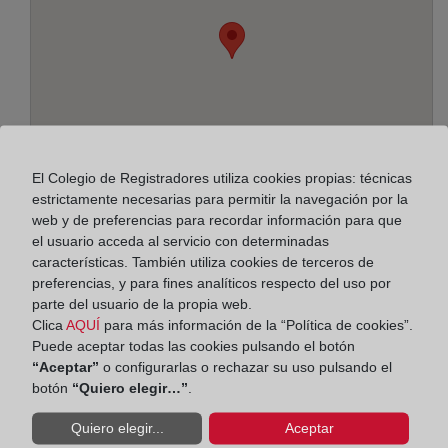
El Colegio de Registradores utiliza cookies propias: técnicas
estrictamente necesarias para permitir la navegación por la
web y de preferencias para recordar información para que
el usuario acceda al servicio con determinadas
características. También utiliza cookies de terceros de
Dirección:
preferencias, y para fines analíticos respecto del uso por
Plaza de Mariano Arregui, 8, 50005
parte del usuario de la propia web.
Clica
AQUÍ
para más información de la “Política de cookies”.
Horario:
Puede aceptar todas las cookies pulsando el botón
“Aceptar”
o configurarlas o rechazar su uso pulsando el
De lunes a viernes de 09:00 a 17:00 horas
botón
“Quiero elegir…”
.
Agosto: De lunes a viernes de 09:00 a 14:00 horas
Quiero elegir...
Aceptar
Los días 24 y 31 de diciembre de 09:00 a 14:00