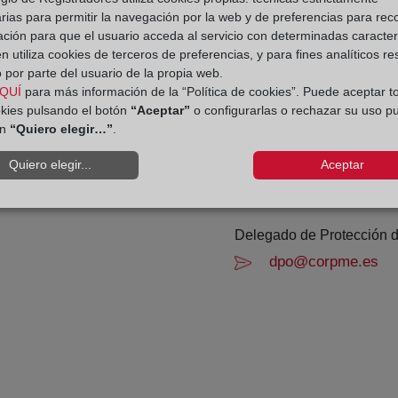
Los días 24 y 31 de dic
rias para permitir la navegación por la web y de preferencias para rec
ación para que el usuario acceda al servicio con determinadas caracterí
Datos de contacto:
 utiliza cookies de terceros de preferencias, y para fines analíticos r
 por parte del usuario de la propia web.
(972) 20 03 12
QUÍ
para más información de la “Política de cookies”. Puede aceptar t
okies pulsando el botón
“Aceptar”
o configurarlas o rechazar su uso p
girona@registromer
ón
“Quiero elegir…”
.
Datos del Registrador:
Fernando Pedro
Quiero elegir...
Aceptar
Jaime Sansa Tor
Delegado de Protección d
dpo@corpme.es