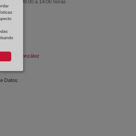
iembre de 09:00 a 14:00 horas
ordar
sticas.
especto
odas
ulsando
cantil.org
 Méndez González
res
e Datos: