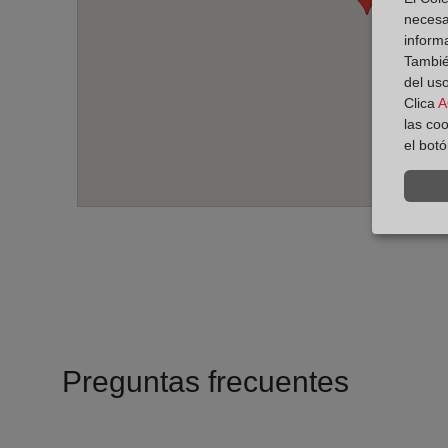
necesa
inform
También
del uso
Clica
A
las co
el bot
Preguntas frecuentes