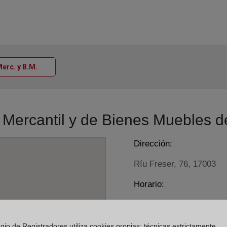
Ventana nueva
Merc. y B.M.
o Mercantil y de Bienes Muebles 
Dirección:
Ríu Freser, 76, 17003
Horario:
De lunes a viernes de 0
Agosto: De lunes a vier
gio de Registradores utiliza cookies propias: técnicas estrictamente