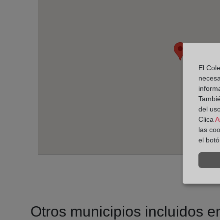
El Cole
necesa
inform
También
del uso
Clica
A
las co
el bot
Otros municipios incluidos en 