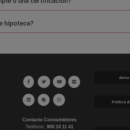
ple o una certificación?
e hipoteca?
Aviso
Ir a facebook (abre en ventana nueva)
Ir a twitter (abre en ventana nueva)
Ir a YouTube (abre en ventana nuev
Ir a Flickr (abre en ventana 
Ir a Linkedin (abre en ventana nueva)
Ir al Blog (abre en ventana nueva)
Ir a Instagram (abre en ventana nue
Política 
Contacto Consumidores
Teléfono:
900 10 11 41