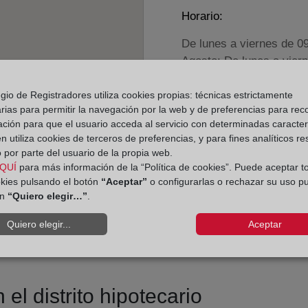
Horario:
De lunes a viernes de 0
Agosto: De lunes a vier
Los días 24 y 31 de dic
gio de Registradores utiliza cookies propias: técnicas estrictamente
rias para permitir la navegación por la web y de preferencias para rec
Datos de contacto:
ación para que el usuario acceda al servicio con determinadas caracterí
(928) 85 55 24
 utiliza cookies de terceros de preferencias, y para fines analíticos r
 por parte del usuario de la propia web.
puertodelrosario2@
QUÍ
para más información de la “Política de cookies”. Puede aceptar t
Datos del Registrador:
okies pulsando el botón
“Aceptar”
o configurarlas o rechazar su uso p
ón
“Quiero elegir…”
.
Fernando Eduardo 
Delegado de Protección d
Quiero elegir...
Aceptar
dpo@corpme.es
el distrito hipotecario