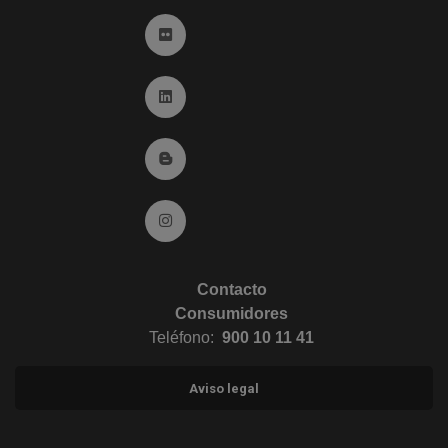
Ir a Flickr (abre en ventana nueva)
Ir a Linkedin (abre en ventana nueva)
Ir al Blog (abre en ventana nueva)
Ir a Instagram (abre en ventana nueva)
Contacto
Consumidores
Teléfono:
900 10 11 41
Aviso legal