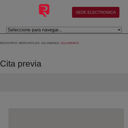
Saltar al contenido principal
(abre en nueva ventana)
SEDE ELECTRONICA
REGISTROS
MERCANTILES
SALAMANCA
SALAMANCA
Cita previa