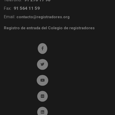
Fax:
91 564 11 59
Email:
contacto@registradores.org
Registro de entrada del Colegio de registradores
Ir a facebook (abre en ventana nueva)
Ir a twitter (abre en ventana nueva)
Ir a YouTube (abre en ventana nueva)
Ir a Flickr (abre en ventana nueva)
Ir a Linkedin (abre en ventana nueva)