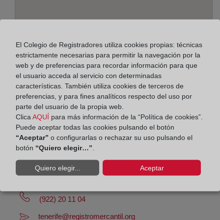
El Colegio de Registradores utiliza cookies propias: técnicas
Dirección:
estrictamente necesarias para permitir la navegación por la
web y de preferencias para recordar información para que
Almirante Díaz Pimienta, 6 - Ed. Estrella Polar -
el usuario acceda al servicio con determinadas
local bajo, 38003
características. También utiliza cookies de terceros de
preferencias, y para fines analíticos respecto del uso por
Horario:
parte del usuario de la propia web.
Clica
AQUÍ
para más información de la “Política de cookies”.
De lunes a viernes de 09:00 a 17:00 horas
Puede aceptar todas las cookies pulsando el botón
Agosto: De lunes a viernes de 09:00 a 14:00 horas
“Aceptar”
o configurarlas o rechazar su uso pulsando el
Los días 24 y 31 de diciembre de 09:00 a 14:00
botón
“Quiero elegir…”
.
horas
Quiero elegir...
Aceptar
Datos de contacto:
(922) 20 11 04
tenerife@registromercantil.org