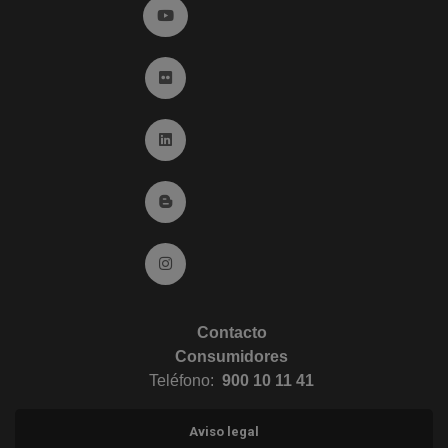
Ir a YouTube (abre en ventana nueva)
Ir a Flickr (abre en ventana nueva)
Ir a Linkedin (abre en ventana nueva)
Ir al Blog (abre en ventana nueva)
Ir a Instagram (abre en ventana nueva)
Contacto
Consumidores
Teléfono:
900 10 11 41
Aviso legal