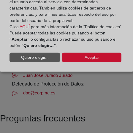
el usuario acceda al servicio con determinadas
Agosto: De lunes a viernes de 09:00 a 14:00 horas
características. También utiliza cookies de terceros de
preferencias, y para fines analíticos respecto del uso por
Los días 24 y 31 de diciembre de 09:00 a 14:00
parte del usuario de la propia web.
horas
Clica
AQUÍ
para más información de la “Política de cookies”.
Puede aceptar todas las cookies pulsando el botón
Datos de contacto:
“Aceptar”
o configurarlas o rechazar su uso pulsando el
botón
“Quiero elegir…”
.
95 454 20 93
Quiero elegir...
Aceptar
sevilla@registromercantil.org
Datos del Registrador:
Juan José Jurado Jurado
Delegado de Protección de Datos:
dpo@corpme.es
Preguntas frecuentes