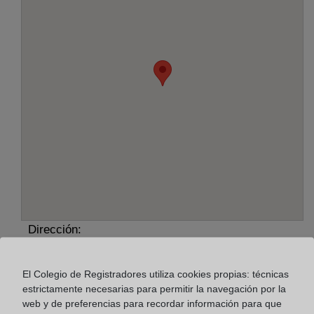
Dirección:
Avda. de la Buhaira, 15 - 1ª, 41018
El Colegio de Registradores utiliza cookies propias: técnicas
Horario:
estrictamente necesarias para permitir la navegación por la
web y de preferencias para recordar información para que
De lunes a viernes de 09:00 a 17:00 horas