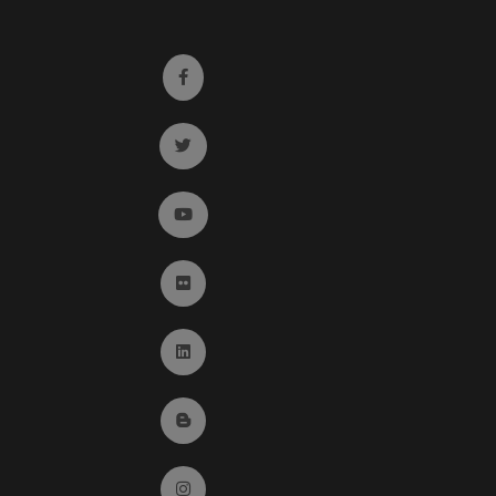
Ir a facebook (abre en ventana nueva)
Ir a twitter (abre en ventana nueva)
Ir a YouTube (abre en ventana nueva)
Ir a Flickr (abre en ventana nueva)
Ir a Linkedin (abre en ventana nueva)
Ir al Blog (abre en ventana nueva)
Ir a Instagram (abre en ventana nueva)