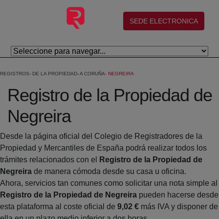
Saltar al contenido principal
(abre en nueva ventana)
SEDE ELECTRONICA
REGISTROS
DE LA PROPIEDAD
A CORUÑA
NEGREIRA
Registro de la Propiedad de
Negreira
Desde la página oficial del Colegio de Registradores de la
Propiedad y Mercantiles de España podrá realizar todos los
trámites relacionados con el
Registro de la Propiedad de
Negreira
de manera cómoda desde su casa u oficina.
Ahora, servicios tan comunes como solicitar una nota simple al
Registro de la Propiedad de Negreira
pueden hacerse desde
esta plataforma al coste oficial de
9,02 €
más IVA y disponer de
ella en un plazo medio inferior a dos horas.