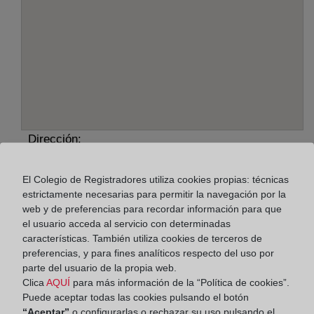
Dirección:
C/ Teresa Fabeiro Caamaño, 17 - bajo, 15830
El Colegio de Registradores utiliza cookies propias: técnicas
estrictamente necesarias para permitir la navegación por la
Horario:
web y de preferencias para recordar información para que
De lunes a viernes de 09:00 a 17:00 horas
el usuario acceda al servicio con determinadas
características. También utiliza cookies de terceros de
Agosto: De lunes a viernes de 09:00 a 14:00 horas
preferencias, y para fines analíticos respecto del uso por
Los días 24 y 31 de diciembre de 09:00 a 14:00
parte del usuario de la propia web.
horas
Clica
AQUÍ
para más información de la “Política de cookies”.
Puede aceptar todas las cookies pulsando el botón
“Aceptar”
o configurarlas o rechazar su uso pulsando el