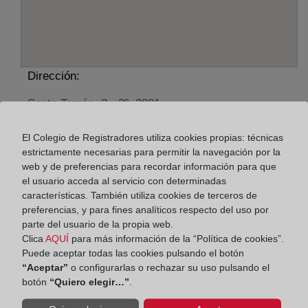
Dirección:
Santo Tomás, 2 - 2º, 3801
Horario:
El Colegio de Registradores utiliza cookies propias: técnicas
estrictamente necesarias para permitir la navegación por la
De lunes a viernes de 09:00 a 17:00 horas
web y de preferencias para recordar información para que
Agosto: De lunes a viernes de 09:00 a 14:00 horas
el usuario acceda al servicio con determinadas
Los días 24 y 31 de diciembre de 09:00 a 14:00
características. También utiliza cookies de terceros de
horas
preferencias, y para fines analíticos respecto del uso por
parte del usuario de la propia web.
Clica
AQUÍ
para más información de la “Política de cookies”.
Datos de contacto:
Puede aceptar todas las cookies pulsando el botón
“Aceptar”
o configurarlas o rechazar su uso pulsando el
96 554 87 79
botón
“Quiero elegir…”
.
alcoy@registrodelapropiedad.org