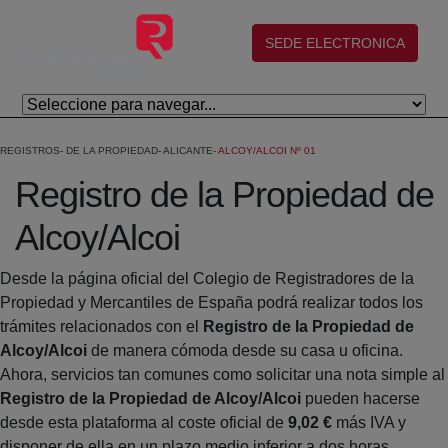
Saltar al contenido principal
(abre en nueva ventana)
SEDE ELECTRONICA
REGISTROS
DE LA PROPIEDAD
ALICANTE
ALCOY/ALCOI Nº 01
Registro de la Propiedad de
Alcoy/Alcoi
Desde la página oficial del Colegio de Registradores de la
Propiedad y Mercantiles de España podrá realizar todos los
trámites relacionados con el
Registro de la Propiedad de
Alcoy/Alcoi
de manera cómoda desde su casa u oficina.
Ahora, servicios tan comunes como solicitar una nota simple al
Registro de la Propiedad de Alcoy/Alcoi
pueden hacerse
desde esta plataforma al coste oficial de
9,02 €
más IVA y
disponer de ella en un plazo medio inferior a dos horas.