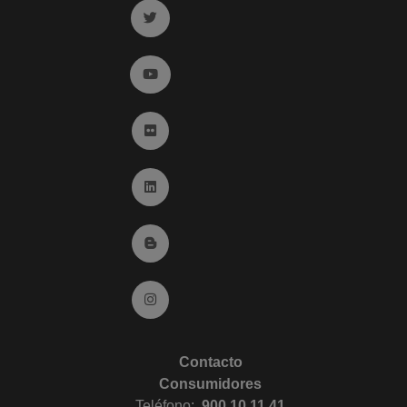
Ir a twitter (abre en ventana nueva)
Ir a YouTube (abre en ventana nueva)
Ir a Flickr (abre en ventana nueva)
Ir a Linkedin (abre en ventana nueva)
Ir al Blog (abre en ventana nueva)
Ir a Instagram (abre en ventana nueva)
Contacto
Consumidores
Teléfono:
900 10 11 41