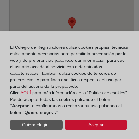
El Colegio de Registradores utiliza cookies propias: técnicas
estrictamente necesarias para permitir la navegación por la
web y de preferencias para recordar información para que
el usuario acceda al servicio con determinadas
características. También utiliza cookies de terceros de
preferencias, y para fines analíticos respecto del uso por
parte del usuario de la propia web.
Dirección:
Clica
AQUÍ
para más información de la “Política de cookies”.
Puede aceptar todas las cookies pulsando el botón
Arquitecto Morell, 19 - 3º, 3003
“Aceptar”
o configurarlas o rechazar su uso pulsando el
botón
“Quiero elegir…”
.
Horario:
Quiero elegir...
Aceptar
De lunes a viernes de 09:00 a 17:00 horas
Agosto: De lunes a viernes de 09:00 a 14:00 horas