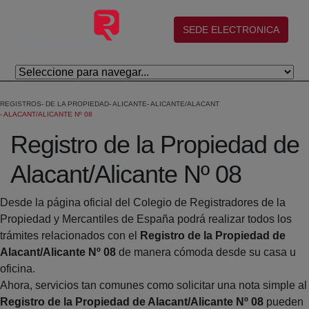
Saltar al contenido principal
(abre en nueva ventana)
SEDE ELECTRONICA
REGISTROS
DE LA PROPIEDAD
ALICANTE
ALICANTE/ALACANT
ALACANT/ALICANTE Nº 08
Registro de la Propiedad de
Alacant/Alicante Nº 08
Desde la página oficial del Colegio de Registradores de la
Propiedad y Mercantiles de España podrá realizar todos los
trámites relacionados con el
Registro de la Propiedad de
Alacant/Alicante Nº 08
de manera cómoda desde su casa u
oficina.
Ahora, servicios tan comunes como solicitar una nota simple al
Registro de la Propiedad de Alacant/Alicante Nº 08
pueden