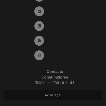
Ir a Flickr (abre en ventana nueva)
Ir a Linkedin (abre en ventana nueva)
Ir al Blog (abre en ventana nueva)
Ir a Instagram (abre en ventana nueva)
Contacto
Consumidores
Teléfono:
900 10 11 41
Aviso legal