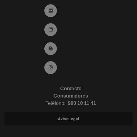
Ir a Flickr (abre en ventana nueva)
Ir a Linkedin (abre en ventana nueva)
Ir al Blog (abre en ventana nueva)
Ir a Instagram (abre en ventana nueva)
Contacto
Consumidores
Teléfono:
900 10 11 41
Aviso legal