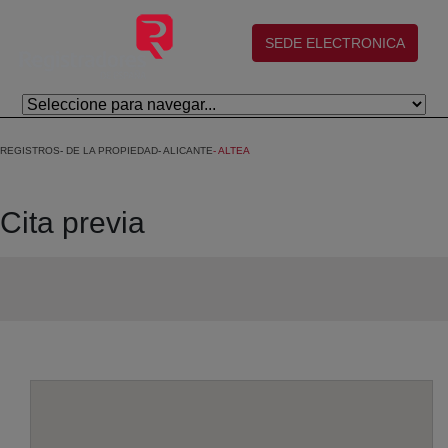
Saltar al contenido principal
(abre en nueva ventana)
SEDE ELECTRONICA
REGISTROS
DE LA PROPIEDAD
ALICANTE
ALTEA
Cita previa