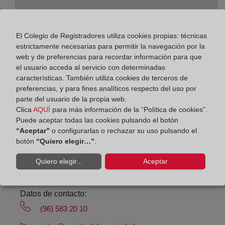
El Colegio de Registradores utiliza cookies propias: técnicas
estrictamente necesarias para permitir la navegación por la
Dirección:
web y de preferencias para recordar información para que
el usuario acceda al servicio con determinadas
Avenida Ejércitos Españoles, 16, Edif. Albamar,
características. También utiliza cookies de terceros de
bajo, 3710
preferencias, y para fines analíticos respecto del uso por
parte del usuario de la propia web.
Horario:
Clica
AQUÍ
para más información de la “Política de cookies”.
Puede aceptar todas las cookies pulsando el botón
De lunes a viernes de 09:00 a 17:00 horas
“Aceptar”
o configurarlas o rechazar su uso pulsando el
Agosto: De lunes a viernes de 09:00 a 14:00 horas
botón
“Quiero elegir…”
.
Los días 24 y 31 de diciembre de 09:00 a 14:00
Quiero elegir...
Aceptar
horas
Datos de contacto:
(96) 583 20 10