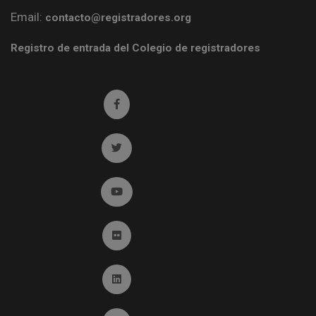
Email:
contacto@registradores.org
Registro de entrada del Colegio de registradores
Ir a facebook (abre en ventana nueva)
Ir a twitter (abre en ventana nueva)
Ir a YouTube (abre en ventana nueva)
Ir a Flickr (abre en ventana nueva)
Ir a Linkedin (abre en ventana nueva)