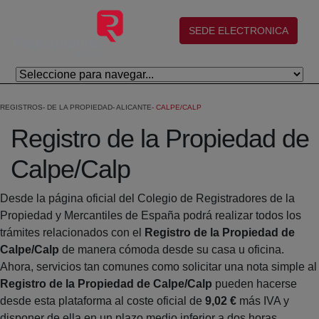
Saltar al contenido principal
(abre en nueva ventana)
SEDE ELECTRONICA
REGISTROS
DE LA PROPIEDAD
ALICANTE
CALPE/CALP
Registro de la Propiedad de
Calpe/Calp
Desde la página oficial del Colegio de Registradores de la
Propiedad y Mercantiles de España podrá realizar todos los
trámites relacionados con el
Registro de la Propiedad de
Calpe/Calp
de manera cómoda desde su casa u oficina.
Ahora, servicios tan comunes como solicitar una nota simple al
Registro de la Propiedad de Calpe/Calp
pueden hacerse
desde esta plataforma al coste oficial de
9,02 €
más IVA y
disponer de ella en un plazo medio inferior a dos horas.