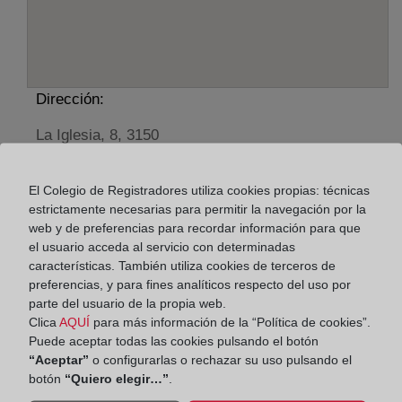
Dirección:
La Iglesia, 8, 3150
Horario:
El Colegio de Registradores utiliza cookies propias: técnicas
De lunes a viernes de 09:00 a 17:00 horas
estrictamente necesarias para permitir la navegación por la
web y de preferencias para recordar información para que
Agosto: De lunes a viernes de 09:00 a 14:00 horas
el usuario acceda al servicio con determinadas
Los días 24 y 31 de diciembre de 09:00 a 14:00
características. También utiliza cookies de terceros de
horas
preferencias, y para fines analíticos respecto del uso por
parte del usuario de la propia web.
Clica
AQUÍ
para más información de la “Política de cookies”.
Datos de contacto:
Puede aceptar todas las cookies pulsando el botón
(96) 572 62 94
“Aceptar”
o configurarlas o rechazar su uso pulsando el
botón
“Quiero elegir…”
.
dolores@registrodelapropiedad.org