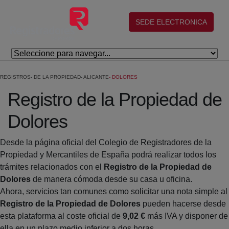
Saltar al contenido principal
(abre en nueva ventana)
SEDE ELECTRONICA
REGISTROS
DE LA PROPIEDAD
ALICANTE
DOLORES
Registro de la Propiedad de
Dolores
Desde la página oficial del Colegio de Registradores de la
Propiedad y Mercantiles de España podrá realizar todos los
trámites relacionados con el
Registro de la Propiedad de
Dolores
de manera cómoda desde su casa u oficina.
Ahora, servicios tan comunes como solicitar una nota simple al
Registro de la Propiedad de Dolores
pueden hacerse desde
esta plataforma al coste oficial de
9,02 €
más IVA y disponer de
ella en un plazo medio inferior a dos horas.