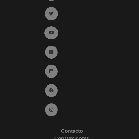
Ir a twitter (abre en ventana nueva)
Ir a YouTube (abre en ventana nueva)
Ir a Flickr (abre en ventana nueva)
Ir a Linkedin (abre en ventana nueva)
Ir al Blog (abre en ventana nueva)
Ir a Instagram (abre en ventana nueva)
Contacto
Consumidores