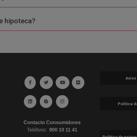
e hipoteca?
Aviso
Ir a facebook (abre en ventana nueva)
Ir a twitter (abre en ventana nueva)
Ir a YouTube (abre en ventana nuev
Ir a Flickr (abre en ventana 
Ir a Linkedin (abre en ventana nueva)
Ir al Blog (abre en ventana nueva)
Ir a Instagram (abre en ventana nue
Política 
Contacto Consumidores
Teléfono:
900 10 11 41
Política de priva