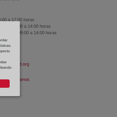
9:00 a 17:00 horas
nes de 09:00 a 14:00 horas
iembre de 09:00 a 14:00 horas
ordar
sticas.
especto
odas
apropiedad.org
ulsando
uiz-Rico Ramos
e Datos: