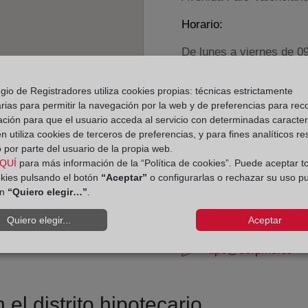
Horario:
De lunes a viernes de 0
Agosto: De lunes a vier
Los días 24 y 31 de dic
gio de Registradores utiliza cookies propias: técnicas estrictamente
rias para permitir la navegación por la web y de preferencias para rec
ación para que el usuario acceda al servicio con determinadas caracterí
Datos de contacto:
 utiliza cookies de terceros de preferencias, y para fines analíticos r
96 543 28 88
 por parte del usuario de la propia web.
QUÍ
para más información de la “Política de cookies”. Puede aceptar t
elche3@registrodel
okies pulsando el botón
“Aceptar”
o configurarlas o rechazar su uso p
Datos del Registrador:
ón
“Quiero elegir…”
.
Catalina Javiera R
Quiero elegir...
Aceptar
Delegado de Protección d
dpo@corpme.es
el distrito hipotecario