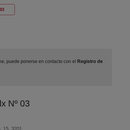
Ventana nueva
 03
line, puede ponerse en contacto con el
Registro de
lx Nº 03
, 15, 3201