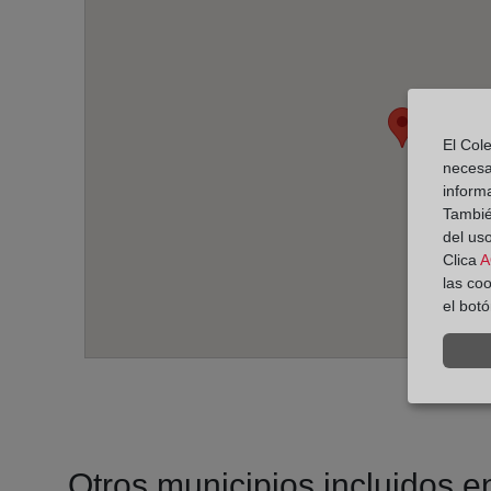
El Cole
necesa
inform
También
del uso
Clica
A
las co
el bot
Otros municipios incluidos en 