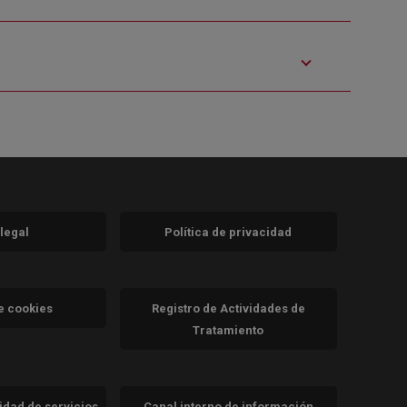
 legal
Política de privacidad
a)
nueva)
va)
de cookies
Registro de Actividades de
Tratamiento
cidad de servicios
Canal interno de información