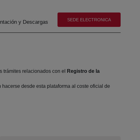
(abre en nueva ventana)
SEDE ELECTRONICA
tación y Descargas
s trámites relacionados con el
Registro de la
hacerse desde esta plataforma al coste oficial de