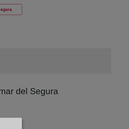
Ventana nueva
Segura
amar del Segura