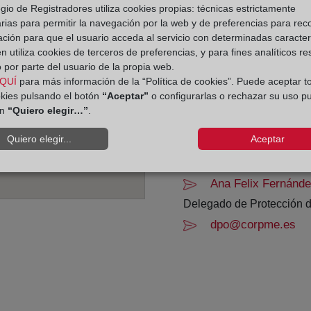
gio de Registradores utiliza cookies propias: técnicas estrictamente
rias para permitir la navegación por la web y de preferencias para rec
De lunes a viernes de 0
ación para que el usuario acceda al servicio con determinadas caracterí
Agosto: De lunes a vier
 utiliza cookies de terceros de preferencias, y para fines analíticos r
Los días 24 y 31 de dic
 por parte del usuario de la propia web.
QUÍ
para más información de la “Política de cookies”. Puede aceptar t
okies pulsando el botón
“Aceptar”
o configurarlas o rechazar su uso p
Datos de contacto:
ón
“Quiero elegir…”
.
(96) 572 43 21
Quiero elegir...
Aceptar
guardamardelsegur
Datos del Registrador:
Ana Felix Fernánd
Delegado de Protección d
dpo@corpme.es