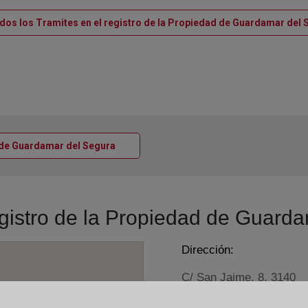
odos los Tramites en el registro de la Propiedad de Guardamar del 
Ventana nueva
ra de Guardamar del Segura
registro de la Propiedad de Guard
Dirección:
C/ San Jaime, 8, 3140
Horario: