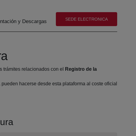
(abre en nueva ventana)
SEDE ELECTRONICA
tación y Descargas
ra
s trámites relacionados con el
Registro de la
a
pueden hacerse desde esta plataforma al coste oficial
gura