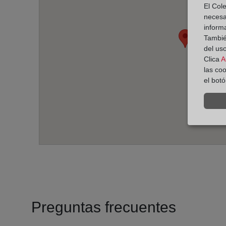
El Cole
necesa
inform
También
del uso
Clica
A
las co
el bot
Preguntas frecuentes