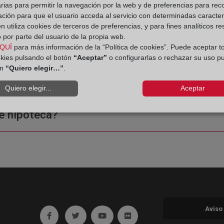
rias para permitir la navegación por la web y de preferencias para rec
ación para que el usuario acceda al servicio con determinadas caracterí
 utiliza cookies de terceros de preferencias, y para fines analíticos r
 por parte del usuario de la propia web.
QUÍ
para más información de la “Política de cookies”. Puede aceptar t
okies pulsando el botón
“Aceptar”
o configurarlas o rechazar su uso p
ón
“Quiero elegir…”
.
ple o una certificación?
Quiero elegir...
Aceptar
e hipoteca?
Aviso
Ir a facebook (abre en ventana nueva)
Ir a twitter (abre en ventana nueva)
Ir a YouTube (abre en ventana nuev
Ir a Flickr (abre en ventana 