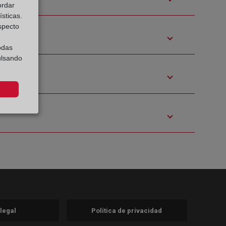
ordar
sticas.
especto
odas
ulsando
 legal
Política de privacidad
a)
nueva)