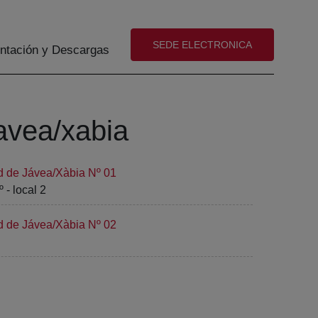
(abre en nueva ventana)
SEDE ELECTRONICA
tación y Descargas
Javea/xabia
d de Jávea/Xàbia Nº 01
 - local 2
d de Jávea/Xàbia Nº 02