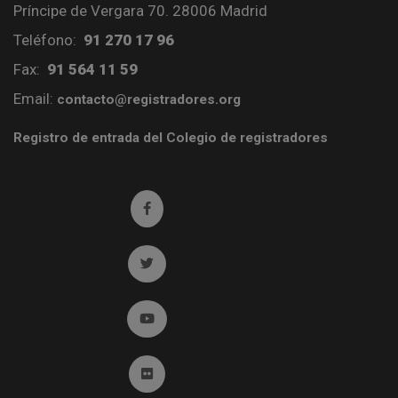
Príncipe de Vergara 70. 28006 Madrid
Teléfono:
91 270 17 96
Fax:
91 564 11 59
Email:
contacto@registradores.org
Registro de entrada del Colegio de registradores
Ir a facebook (abre en ventana nueva)
Ir a twitter (abre en ventana nueva)
Ir a YouTube (abre en ventana nueva)
Ir a Flickr (abre en ventana nueva)