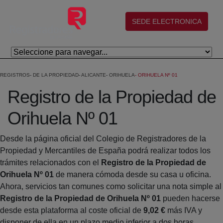
Saltar al contenido principal
(abre en nueva ventana)
SEDE ELECTRONICA
REGISTROS
DE LA PROPIEDAD
ALICANTE
ORIHUELA
ORIHUELA Nº 01
Registro de la Propiedad de
Orihuela Nº 01
Desde la página oficial del Colegio de Registradores de la
Propiedad y Mercantiles de España podrá realizar todos los
trámites relacionados con el
Registro de la Propiedad de
Orihuela Nº 01
de manera cómoda desde su casa u oficina.
Ahora, servicios tan comunes como solicitar una nota simple al
Registro de la Propiedad de Orihuela Nº 01
pueden hacerse
desde esta plataforma al coste oficial de
9,02 €
más IVA y
disponer de ella en un plazo medio inferior a dos horas.