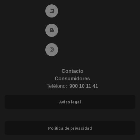
Ir a Linkedin (abre en ventana nueva)
Ir al Blog (abre en ventana nueva)
Ir a Instagram (abre en ventana nueva)
Contacto
Consumidores
Teléfono:
900 10 11 41
Aviso legal
Política de privacidad