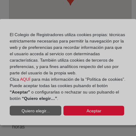
El Colegio de Registradores utiliza cookies propias: técnicas
estrictamente necesarias para permitir la navegación por la
web y de preferencias para recordar información para que
el usuario acceda al servicio con determinadas
características. También utiliza cookies de terceros de
preferencias, y para fines analíticos respecto del uso por
Dirección:
parte del usuario de la propia web.
Francisco Tormo de Haro, 24, 3300
Clica
AQUÍ
para más información de la “Política de cookies”.
Puede aceptar todas las cookies pulsando el botón
Horario:
“Aceptar”
o configurarlas o rechazar su uso pulsando el
botón
“Quiero elegir…”
.
De lunes a viernes de 09:00 a 17:00 horas
Quiero elegir...
Aceptar
Agosto: De lunes a viernes de 09:00 a 14:00 horas
Los días 24 y 31 de diciembre de 09:00 a 14:00
horas