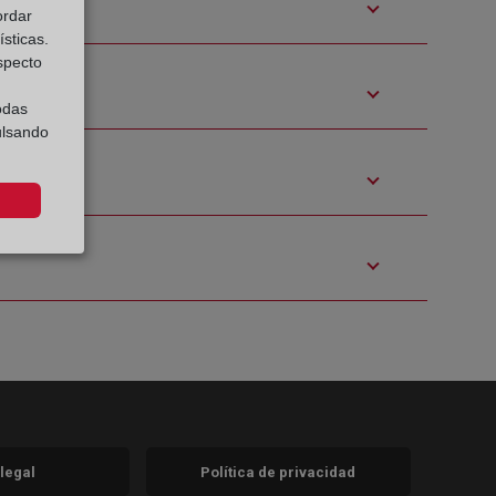
ordar
sticas.
especto
odas
ulsando
 legal
Política de privacidad
a)
nueva)