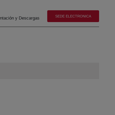
(abre en nueva ventana)
SEDE ELECTRONICA
tación y Descargas