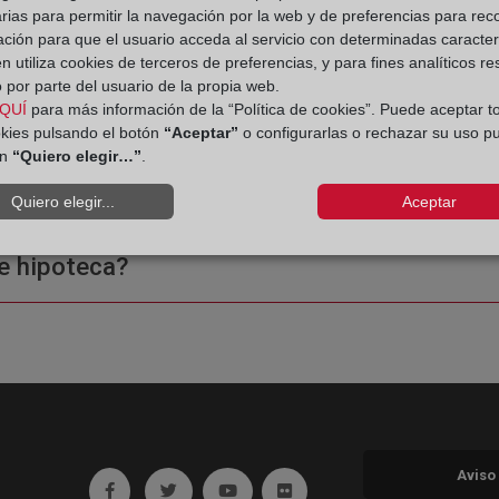
 Registro de la Propiedad
rias para permitir la navegación por la web y de preferencias para rec
ación para que el usuario acceda al servicio con determinadas caracterí
 utiliza cookies de terceros de preferencias, y para fines analíticos r
 por parte del usuario de la propia web.
QUÍ
para más información de la “Política de cookies”. Puede aceptar t
okies pulsando el botón
“Aceptar”
o configurarlas o rechazar su uso p
ón
“Quiero elegir…”
.
ple o una certificación?
Quiero elegir...
Aceptar
e hipoteca?
Aviso
Ir a facebook (abre en ventana nueva)
Ir a twitter (abre en ventana nueva)
Ir a YouTube (abre en ventana nuev
Ir a Flickr (abre en ventana 