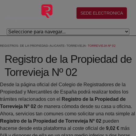
Saltar al contenido principal
(abre en nueva ventana)
SEDE ELECTRONICA
REGISTROS
DE LA PROPIEDAD
ALICANTE
TORREVIEJA
TORREVIEJA Nº 02
Registro de la Propiedad de
Torrevieja Nº 02
Desde la página oficial del Colegio de Registradores de la
Propiedad y Mercantiles de España podrá realizar todos los
trámites relacionados con el
Registro de la Propiedad de
Torrevieja Nº 02
de manera cómoda desde su casa u oficina.
Ahora, servicios tan comunes como solicitar una nota simple al
Registro de la Propiedad de Torrevieja Nº 02
pueden
hacerse desde esta plataforma al coste oficial de
9,02 €
más
IVA y disponer de ella en un plazo medio inferior a dos horas.