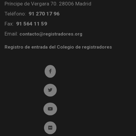
Príncipe de Vergara 70. 28006 Madrid
Teléfono:
91 270 17 96
Fax:
91 564 11 59
Email:
contacto@registradores.org
Registro de entrada del Colegio de registradores
Ir a facebook (abre en ventana nueva)
Ir a twitter (abre en ventana nueva)
Ir a YouTube (abre en ventana nueva)
Ir a Flickr (abre en ventana nueva)