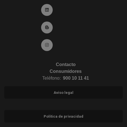
Ir a Linkedin (abre en ventana nueva)
Ir al Blog (abre en ventana nueva)
Ir a Instagram (abre en ventana nueva)
Contacto
Consumidores
Teléfono:
900 10 11 41
Aviso legal
Política de privacidad