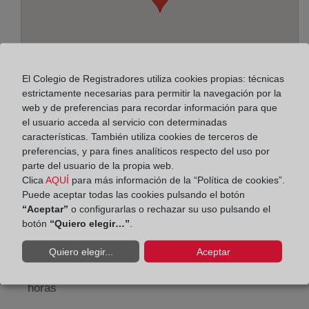
El Colegio de Registradores utiliza cookies propias: técnicas
estrictamente necesarias para permitir la navegación por la
web y de preferencias para recordar información para que
el usuario acceda al servicio con determinadas
características. También utiliza cookies de terceros de
preferencias, y para fines analíticos respecto del uso por
Dirección:
parte del usuario de la propia web.
José Hurtado Romero, 4, 3181
Clica
AQUÍ
para más información de la “Política de cookies”.
Puede aceptar todas las cookies pulsando el botón
Horario:
“Aceptar”
o configurarlas o rechazar su uso pulsando el
botón
“Quiero elegir…”
.
De lunes a viernes de 09:00 a 17:00 horas
Quiero elegir...
Aceptar
Agosto: De lunes a viernes de 09:00 a 14:00 horas
Los días 24 y 31 de diciembre de 09:00 a 14:00
horas