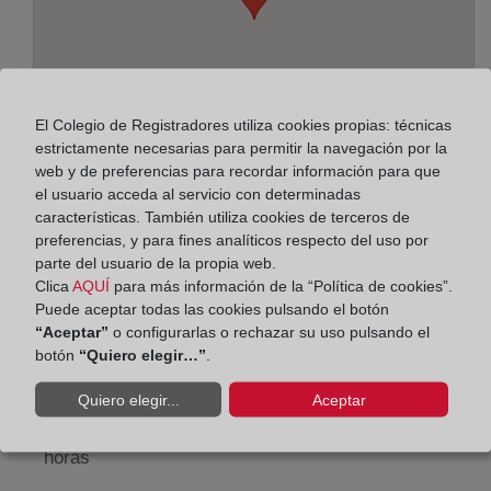
El Colegio de Registradores utiliza cookies propias: técnicas
estrictamente necesarias para permitir la navegación por la
web y de preferencias para recordar información para que
el usuario acceda al servicio con determinadas
características. También utiliza cookies de terceros de
preferencias, y para fines analíticos respecto del uso por
Dirección:
parte del usuario de la propia web.
José Hurtado Romero, 4, 3181
Clica
AQUÍ
para más información de la “Política de cookies”.
Puede aceptar todas las cookies pulsando el botón
Horario:
“Aceptar”
o configurarlas o rechazar su uso pulsando el
botón
“Quiero elegir…”
.
De lunes a viernes de 09:00 a 17:00 horas
Quiero elegir...
Aceptar
Agosto: De lunes a viernes de 09:00 a 14:00 horas
Los días 24 y 31 de diciembre de 09:00 a 14:00
horas