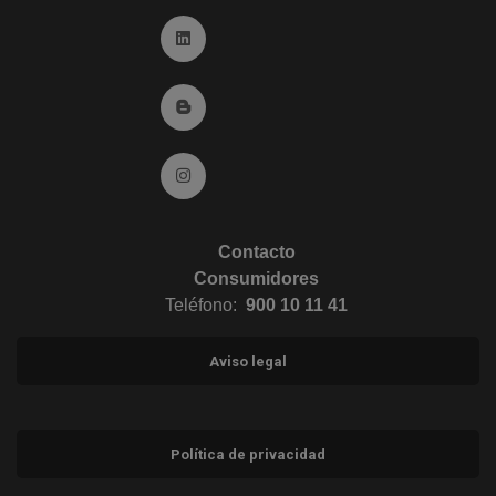
Ir a Linkedin (abre en ventana nueva)
Ir al Blog (abre en ventana nueva)
Ir a Instagram (abre en ventana nueva)
Contacto
Consumidores
Teléfono:
900 10 11 41
Aviso legal
Política de privacidad