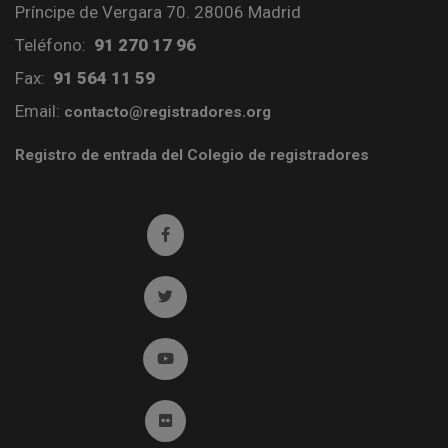
Príncipe de Vergara 70. 28006 Madrid
Teléfono:
91 270 17 96
Fax:
91 564 11 59
Email:
contacto@registradores.org
Registro de entrada del Colegio de registradores
Ir a facebook (abre en ventana nueva)
Ir a twitter (abre en ventana nueva)
Ir a YouTube (abre en ventana nueva)
Ir a Flickr (abre en ventana nueva)