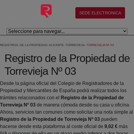
Saltar al contenido principal
(abre en nueva ventana)
SEDE ELECTRONICA
REGISTROS
DE LA PROPIEDAD
ALICANTE
TORREVIEJA
TORREVIEJA Nº 03
Registro de la Propiedad de
Torrevieja Nº 03
Desde la página oficial del Colegio de Registradores de la
Propiedad y Mercantiles de España podrá realizar todos los
trámites relacionados con el
Registro de la Propiedad de
Torrevieja Nº 03
de manera cómoda desde su casa u oficina.
Ahora, servicios tan comunes como solicitar una nota simple al
Registro de la Propiedad de Torrevieja Nº 03
pueden
hacerse desde esta plataforma al coste oficial de
9,02 €
más
IVA y disponer de ella en un plazo medio inferior a dos horas.