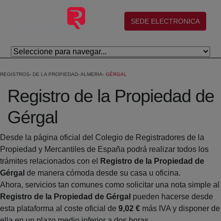
Saltar al contenido principal
(abre en nueva ventana)
SEDE ELECTRONICA
REGISTROS
DE LA PROPIEDAD
ALMERIA
GÉRGAL
Registro de la Propiedad de
Gérgal
Desde la página oficial del Colegio de Registradores de la
Propiedad y Mercantiles de España podrá realizar todos los
trámites relacionados con el
Registro de la Propiedad de
Gérgal
de manera cómoda desde su casa u oficina.
Ahora, servicios tan comunes como solicitar una nota simple al
Registro de la Propiedad de Gérgal
pueden hacerse desde
esta plataforma al coste oficial de
9,02 €
más IVA y disponer de
ella en un plazo medio inferior a dos horas.