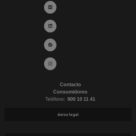
Ir a Flickr (abre en ventana nueva)
Ir a Linkedin (abre en ventana nueva)
Ir al Blog (abre en ventana nueva)
Ir a Instagram (abre en ventana nueva)
Contacto
Consumidores
Teléfono:
900 10 11 41
Aviso legal