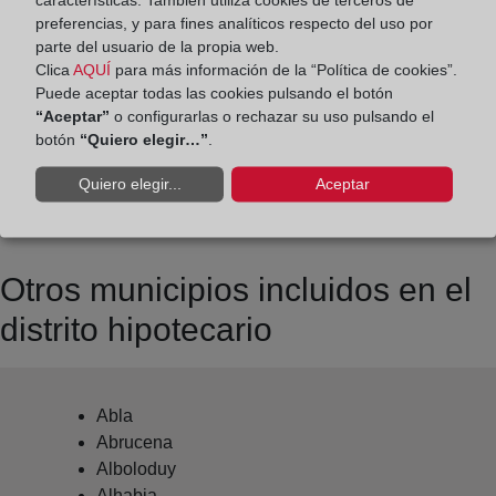
Datos de contacto:
preferencias, y para fines analíticos respecto del uso por
(950) 35 30 20
parte del usuario de la propia web.
Clica
AQUÍ
para más información de la “Política de cookies”.
gergal@registrodelapropiedad.org
Puede aceptar todas las cookies pulsando el botón
Datos del Registrador:
“Aceptar”
o configurarlas o rechazar su uso pulsando el
Juan Fernando Cánovas Verdú
botón
“Quiero elegir…”
.
Delegado de Protección de Datos:
Quiero elegir...
Aceptar
dpo@corpme.es
Otros municipios incluidos en el
distrito hipotecario
Abla
Abrucena
Alboloduy
Alhabia