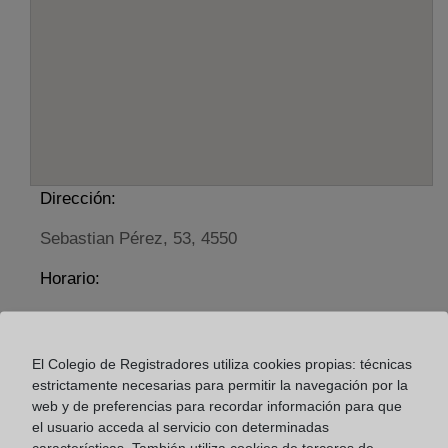
Dirección:
Sebastian Pérez, 53, 4550
Horario:
De lunes a viernes de 09:00 a 17:00 horas
Agosto: De lunes a viernes de 09:00 a 14:00 horas
El Colegio de Registradores utiliza cookies propias: técnicas
Los días 24 y 31 de diciembre de 09:00 a 14:00
estrictamente necesarias para permitir la navegación por la
horas
web y de preferencias para recordar información para que
el usuario acceda al servicio con determinadas
características. También utiliza cookies de terceros de