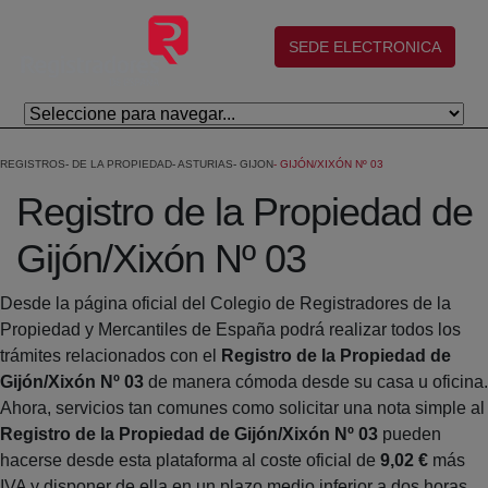
Saltar al contenido principal
(abre en nueva ventana)
SEDE ELECTRONICA
REGISTROS
DE LA PROPIEDAD
ASTURIAS
GIJON
GIJÓN/XIXÓN Nº 03
Registro de la Propiedad de
Gijón/Xixón Nº 03
Desde la página oficial del Colegio de Registradores de la
Propiedad y Mercantiles de España podrá realizar todos los
trámites relacionados con el
Registro de la Propiedad de
Gijón/Xixón Nº 03
de manera cómoda desde su casa u oficina.
Ahora, servicios tan comunes como solicitar una nota simple al
Registro de la Propiedad de Gijón/Xixón Nº 03
pueden
hacerse desde esta plataforma al coste oficial de
9,02 €
más
IVA y disponer de ella en un plazo medio inferior a dos horas.