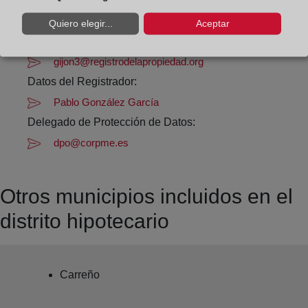
Datos de contacto:
Quiero elegir...
Aceptar
(98) 535 26 87
gijon3@registrodelapropiedad.org
Datos del Registrador:
Pablo González García
Delegado de Protección de Datos:
dpo@corpme.es
Otros municipios incluidos en el
distrito hipotecario
Carreño