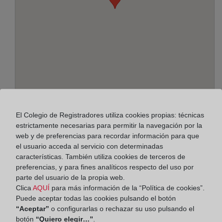
Dirección:
El Colegio de Registradores utiliza cookies propias: técnicas
estrictamente necesarias para permitir la navegación por la
Avenida de la Costa, 18 - bajo y 1º, 33208
web y de preferencias para recordar información para que
el usuario acceda al servicio con determinadas
Horario:
características. También utiliza cookies de terceros de
preferencias, y para fines analíticos respecto del uso por
De lunes a viernes de 09:00 a 17:00 horas
parte del usuario de la propia web.
Agosto: De lunes a viernes de 09:00 a 14:00 horas
Clica
AQUÍ
para más información de la “Política de cookies”.
Los días 24 y 31 de diciembre de 09:00 a 14:00
Puede aceptar todas las cookies pulsando el botón
horas
“Aceptar”
o configurarlas o rechazar su uso pulsando el
botón
“Quiero elegir…”
.