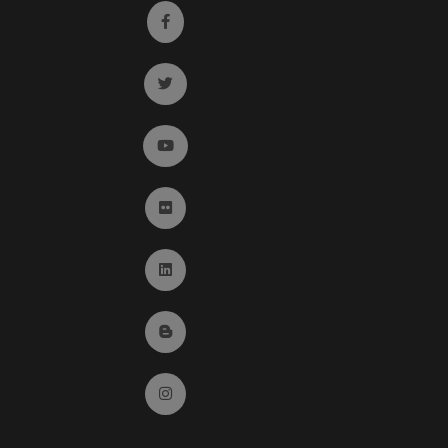
Ir a facebook (abre en ventana nueva)
Ir a twitter (abre en ventana nueva)
Ir a YouTube (abre en ventana nueva)
Ir a Flickr (abre en ventana nueva)
Ir a Linkedin (abre en ventana nueva)
Ir al Blog (abre en ventana nueva)
Ir a Instagram (abre en ventana nueva)