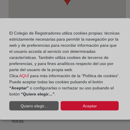
El Colegio de Registradores utiliza cookies propias: técnicas
estrictamente necesarias para permitir la navegación por la
web y de preferencias para recordar información para que
el usuario acceda al servicio con determinadas
características. También utiliza cookies de terceros de
preferencias, y para fines analíticos respecto del uso por
Dirección:
parte del usuario de la propia web.
Avda. Alfonso XIII, 222 - Entresuelo, 8914
Clica
AQUÍ
para más información de la “Política de cookies”.
Puede aceptar todas las cookies pulsando el botón
Horario:
“Aceptar”
o configurarlas o rechazar su uso pulsando el
botón
“Quiero elegir…”
.
De lunes a viernes de 09:00 a 17:00 horas
Quiero elegir...
Aceptar
Agosto: De lunes a viernes de 09:00 a 14:00 horas
Los días 24 y 31 de diciembre de 09:00 a 14:00
horas