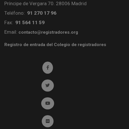
Príncipe de Vergara 70. 28006 Madrid
Teléfono:
91 270 17 96
Fax:
91 564 11 59
Email:
contacto@registradores.org
Registro de entrada del Colegio de registradores
Ir a facebook (abre en ventana nueva)
Ir a twitter (abre en ventana nueva)
Ir a YouTube (abre en ventana nueva)
Ir a Flickr (abre en ventana nueva)