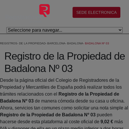
Saltar al contenido principal
(abre en nueva ventana)
SEDE ELECTRONICA
REGISTROS
DE LA PROPIEDAD
BARCELONA
BADALONA
BADALONA Nº 03
Registro de la Propiedad de
Badalona Nº 03
Desde la página oficial del Colegio de Registradores de la
Propiedad y Mercantiles de España podrá realizar todos los
trámites relacionados con el
Registro de la Propiedad de
Badalona Nº 03
de manera cómoda desde su casa u oficina.
Ahora, servicios tan comunes como solicitar una nota simple al
Registro de la Propiedad de Badalona Nº 03
pueden
hacerse desde esta plataforma al coste oficial de
9,02 €
más
IVA y disponer de ella en un plazo medio inferior a dos horas.