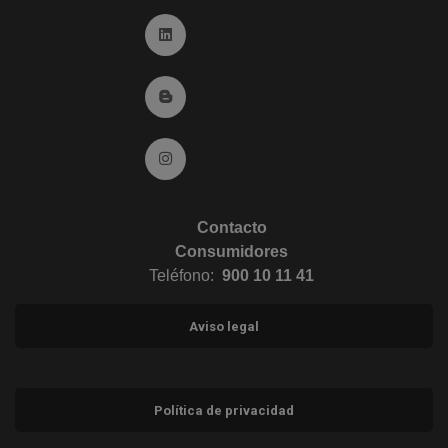
Ir a Linkedin (abre en ventana nueva)
Ir al Blog (abre en ventana nueva)
Ir a Instagram (abre en ventana nueva)
Contacto
Consumidores
Teléfono:
900 10 11 41
Aviso legal
Política de privacidad