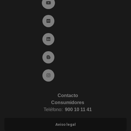
Ir a YouTube (abre en ventana nueva)
Ir a Flickr (abre en ventana nueva)
Ir a Linkedin (abre en ventana nueva)
Ir al Blog (abre en ventana nueva)
Ir a Instagram (abre en ventana nueva)
Contacto
Consumidores
Teléfono:
900 10 11 41
Aviso legal