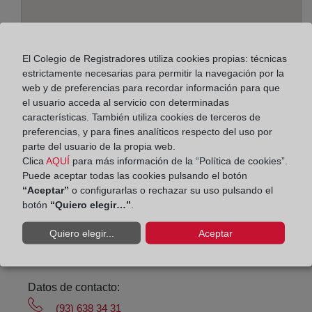
El Colegio de Registradores utiliza cookies propias: técnicas
estrictamente necesarias para permitir la navegación por la
web y de preferencias para recordar información para que
el usuario acceda al servicio con determinadas
Dirección:
características. También utiliza cookies de terceros de
preferencias, y para fines analíticos respecto del uso por
Les Moreres, 4 - local, 8850
parte del usuario de la propia web.
Clica
AQUÍ
para más información de la “Política de cookies”.
Horario:
Puede aceptar todas las cookies pulsando el botón
“Aceptar”
o configurarlas o rechazar su uso pulsando el
De lunes a viernes de 09:00 a 17:00 horas
botón
“Quiero elegir…”
.
Agosto: De lunes a viernes de 09:00 a 14:00 horas
Los días 24 y 31 de diciembre de 09:00 a 14:00
Quiero elegir...
Aceptar
horas
Datos de contacto:
(93) 638 34 31