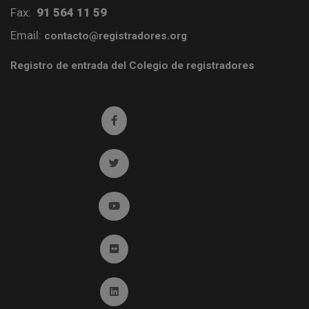
Fax:
91 564 11 59
Email:
contacto@registradores.org
Registro de entrada del Colegio de registradores
Ir a facebook (abre en ventana nueva)
Ir a twitter (abre en ventana nueva)
Ir a YouTube (abre en ventana nueva)
Ir a Flickr (abre en ventana nueva)
Ir a Linkedin (abre en ventana nueva)