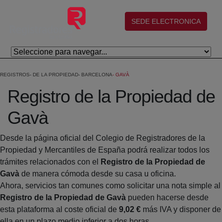
Saltar al contenido principal
(abre en nueva ventana)
SEDE ELECTRONICA
REGISTROS
DE LA PROPIEDAD
BARCELONA
GAVÀ
Registro de la Propiedad de
Gavà
Desde la página oficial del Colegio de Registradores de la
Propiedad y Mercantiles de España podrá realizar todos los
trámites relacionados con el
Registro de la Propiedad de
Gavà
de manera cómoda desde su casa u oficina.
Ahora, servicios tan comunes como solicitar una nota simple al
Registro de la Propiedad de Gavà
pueden hacerse desde
esta plataforma al coste oficial de
9,02 €
más IVA y disponer de
ella en un plazo medio inferior a dos horas.