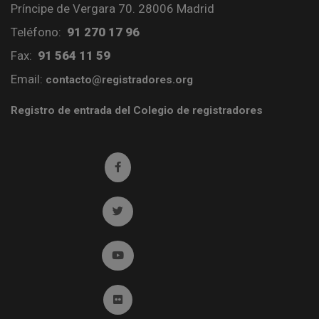
Príncipe de Vergara 70. 28006 Madrid
Teléfono:
91 270 17 96
Fax:
91 564 11 59
Email:
contacto@registradores.org
Registro de entrada del Colegio de registradores
Ir a facebook (abre en ventana nueva)
Ir a twitter (abre en ventana nueva)
Ir a YouTube (abre en ventana nueva)
Ir a Flickr (abre en ventana nueva)