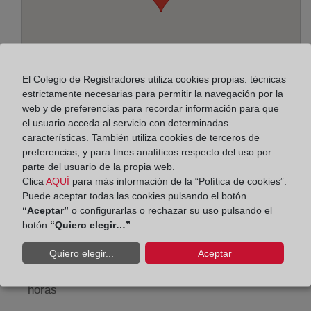
El Colegio de Registradores utiliza cookies propias: técnicas
estrictamente necesarias para permitir la navegación por la
web y de preferencias para recordar información para que
el usuario acceda al servicio con determinadas
características. También utiliza cookies de terceros de
preferencias, y para fines analíticos respecto del uso por
Dirección:
parte del usuario de la propia web.
Avinguda Sant Esteve, 88 baixos, 8402
Clica
AQUÍ
para más información de la “Política de cookies”.
Puede aceptar todas las cookies pulsando el botón
Horario:
“Aceptar”
o configurarlas o rechazar su uso pulsando el
botón
“Quiero elegir…”
.
De lunes a viernes de 09:00 a 17:00 horas
Quiero elegir...
Aceptar
Agosto: De lunes a viernes de 09:00 a 14:00 horas
Los días 24 y 31 de diciembre de 09:00 a 14:00
horas