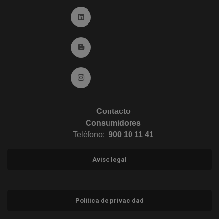
Ir a Linkedin (abre en ventana nueva)
Ir al Blog (abre en ventana nueva)
Ir a Instagram (abre en ventana nueva)
Contacto
Consumidores
Teléfono:
900 10 11 41
Aviso legal
Política de privacidad