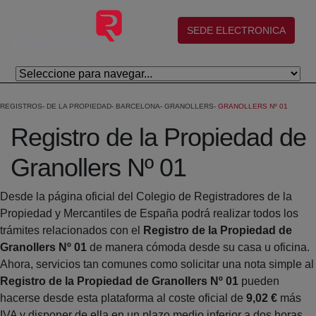
Saltar al contenido principal
(abre en nueva ventana)
SEDE ELECTRONICA
REGISTROS
DE LA PROPIEDAD
BARCELONA
GRANOLLERS
GRANOLLERS Nº 01
Registro de la Propiedad de
Granollers Nº 01
Desde la página oficial del Colegio de Registradores de la
Propiedad y Mercantiles de España podrá realizar todos los
trámites relacionados con el
Registro de la Propiedad de
Granollers Nº 01
de manera cómoda desde su casa u oficina.
Ahora, servicios tan comunes como solicitar una nota simple al
Registro de la Propiedad de Granollers Nº 01
pueden
hacerse desde esta plataforma al coste oficial de
9,02 €
más
IVA y disponer de ella en un plazo medio inferior a dos horas.