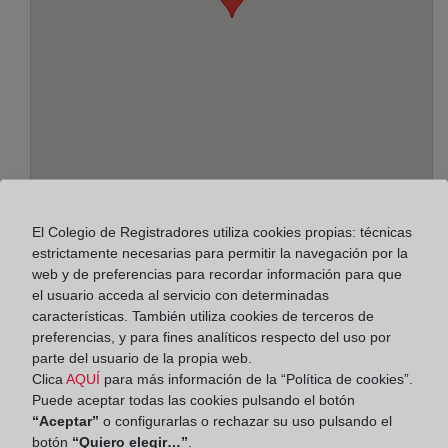
Dirección:
El Colegio de Registradores utiliza cookies propias: técnicas
estrictamente necesarias para permitir la navegación por la
Ausias March, esq. Verge del Tiscar, s/n, 8760
web y de preferencias para recordar información para que
el usuario acceda al servicio con determinadas
Horario:
características. También utiliza cookies de terceros de
preferencias, y para fines analíticos respecto del uso por
De lunes a viernes de 09:00 a 17:00 horas
parte del usuario de la propia web.
Agosto: De lunes a viernes de 09:00 a 14:00 horas
Clica
AQUÍ
para más información de la “Política de cookies”.
Los días 24 y 31 de diciembre de 09:00 a 14:00
Puede aceptar todas las cookies pulsando el botón
horas
“Aceptar”
o configurarlas o rechazar su uso pulsando el
botón
“Quiero elegir…”
.