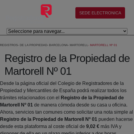
Saltar al contenido principal
(abre en nueva ventana)
SEDE ELECTRONICA
REGISTROS
DE LA PROPIEDAD
BARCELONA
MARTORELL
MARTORELL Nº 01
Registro de la Propiedad de
Martorell Nº 01
Desde la página oficial del Colegio de Registradores de la
Propiedad y Mercantiles de España podrá realizar todos los
trámites relacionados con el
Registro de la Propiedad de
Martorell Nº 01
de manera cómoda desde su casa u oficina.
Ahora, servicios tan comunes como solicitar una nota simple al
Registro de la Propiedad de Martorell Nº 01
pueden hacerse
desde esta plataforma al coste oficial de
9,02 €
más IVA y
disponer de ella en un plazo medio inferior a dos horas.