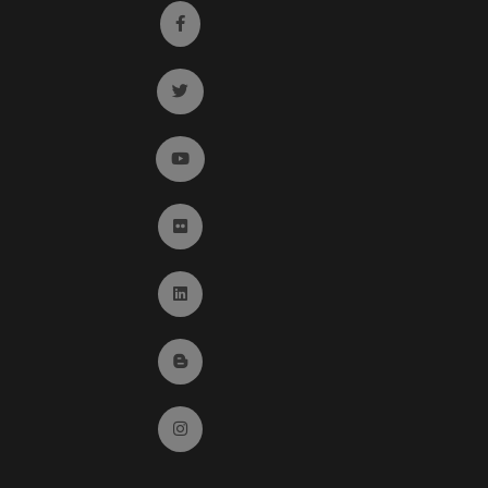
Ir a facebook (abre en ventana nueva)
Ir a twitter (abre en ventana nueva)
Ir a YouTube (abre en ventana nueva)
Ir a Flickr (abre en ventana nueva)
Ir a Linkedin (abre en ventana nueva)
Ir al Blog (abre en ventana nueva)
Ir a Instagram (abre en ventana nueva)