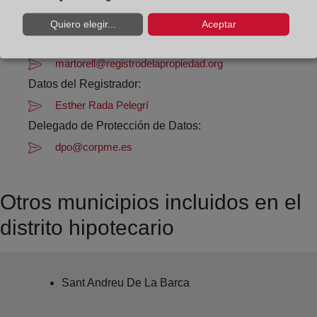
Datos de contacto:
Quiero elegir...
Aceptar
93 776 62 61
martorell@registrodelapropiedad.org
Datos del Registrador:
Esther Rada Pelegrí
Delegado de Protección de Datos:
dpo@corpme.es
Otros municipios incluidos en el
distrito hipotecario
Sant Andreu De La Barca