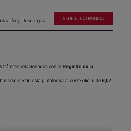
(abre en nueva ventana)
SEDE ELECTRONICA
tación y Descargas
s trámites relacionados con el
Registro de la
acerse desde esta plataforma al coste oficial de
9,02