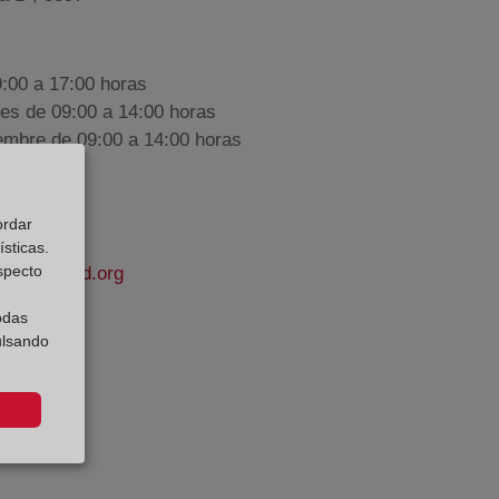
9:00 a 17:00 horas
nes de 09:00 a 14:00 horas
iembre de 09:00 a 14:00 horas
ordar
sticas.
especto
apropiedad.org
odas
ulsando
e Datos: