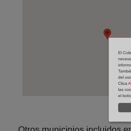
El Cole
necesa
inform
También
del uso
Clica
A
las co
el bot
Otros municipios incluidos en 