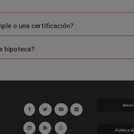
ple o una certificación?
e hipoteca?
Aviso
Ir a facebook (abre en ventana nueva)
Ir a twitter (abre en ventana nueva)
Ir a YouTube (abre en ventana nuev
Ir a Flickr (abre en ventana 
Ir a Linkedin (abre en ventana nueva)
Ir al Blog (abre en ventana nueva)
Ir a Instagram (abre en ventana nue
Política 