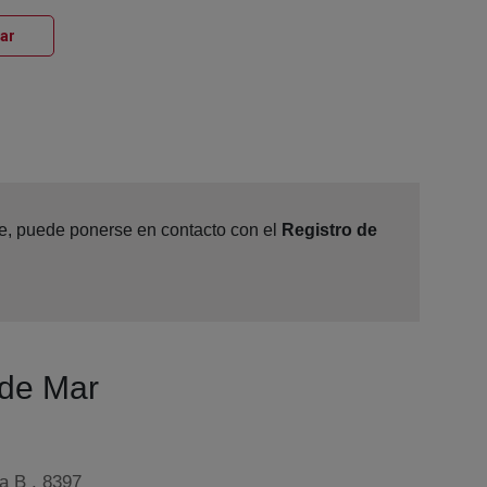
Ventana nueva
Mar
ine, puede ponerse en contacto con el
Registro de
 de Mar
a B , 8397