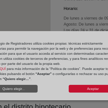
Horario:
De lunes a viernes de 0
Agosto: De lunes a vier
Los días 24 y 31 de dic
gio de Registradores utiliza cookies propias: técnicas estrictamente
Datos de contacto:
rias para permitir la navegación por la web y de preferencias para rec
(93) 767 18 24
ación para que el usuario acceda al servicio con determinadas caracterí
 utiliza cookies de terceros de preferencias, y para fines analíticos r
pineda@registrodel
 por parte del usuario de la propia web.
Datos del Registrador:
QUÍ
para más información de la “Política de cookies”. Puede aceptar t
Marta Valls Teixidó
okies pulsando el botón
“Aceptar”
o configurarlas o rechazar su uso p
ón
“Quiero elegir…”
.
Delegado de Protección d
dpo@corpme.es
Quiero elegir...
Aceptar
el distrito hipotecario