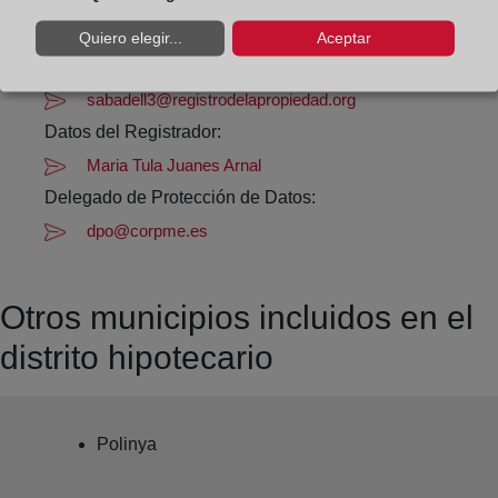
Datos de contacto:
Quiero elegir...
Aceptar
(93) 745 74 60
sabadell3@registrodelapropiedad.org
Datos del Registrador:
Maria Tula Juanes Arnal
Delegado de Protección de Datos:
dpo@corpme.es
Otros municipios incluidos en el
distrito hipotecario
Polinya