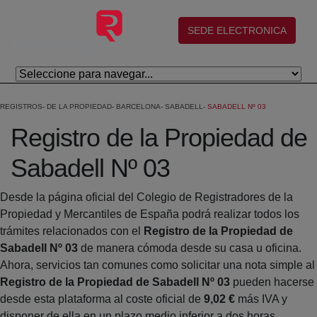
Saltar al contenido principal
(abre en nueva ventana)
SEDE ELECTRONICA
REGISTROS
DE LA PROPIEDAD
BARCELONA
SABADELL
SABADELL Nº 03
Registro de la Propiedad de
Sabadell Nº 03
Desde la página oficial del Colegio de Registradores de la
Propiedad y Mercantiles de España podrá realizar todos los
trámites relacionados con el
Registro de la Propiedad de
Sabadell Nº 03
de manera cómoda desde su casa u oficina.
Ahora, servicios tan comunes como solicitar una nota simple al
Registro de la Propiedad de Sabadell Nº 03
pueden hacerse
desde esta plataforma al coste oficial de
9,02 €
más IVA y
disponer de ella en un plazo medio inferior a dos horas.