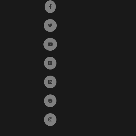
Ir a facebook (abre en ventana nueva)
Ir a twitter (abre en ventana nueva)
Ir a YouTube (abre en ventana nueva)
Ir a Flickr (abre en ventana nueva)
Ir a Linkedin (abre en ventana nueva)
Ir al Blog (abre en ventana nueva)
Ir a Instagram (abre en ventana nueva)