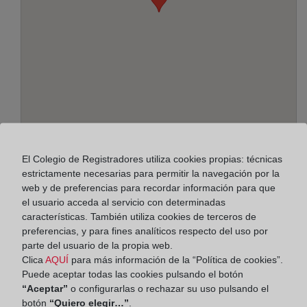
Dirección:
El Colegio de Registradores utiliza cookies propias: técnicas
estrictamente necesarias para permitir la navegación por la
C/ De la República, 31 - 2º piso, 8202
web y de preferencias para recordar información para que
el usuario acceda al servicio con determinadas
Horario:
características. También utiliza cookies de terceros de
preferencias, y para fines analíticos respecto del uso por
De lunes a viernes de 09:00 a 17:00 horas
parte del usuario de la propia web.
Agosto: De lunes a viernes de 09:00 a 14:00 horas
Clica
AQUÍ
para más información de la “Política de cookies”.
Los días 24 y 31 de diciembre de 09:00 a 14:00
Puede aceptar todas las cookies pulsando el botón
horas
“Aceptar”
o configurarlas o rechazar su uso pulsando el
botón
“Quiero elegir…”
.