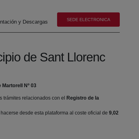
(abre en nueva ventana)
SEDE ELECTRONICA
tación y Descargas
ipio de Sant Llorenc
 Martorell Nº 03
s trámites relacionados con el
Registro de la
acerse desde esta plataforma al coste oficial de
9,02