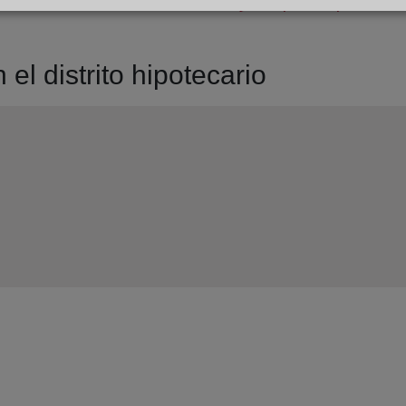
dpo@corpme.es
el distrito hipotecario