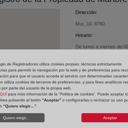
Dirección:
Mur, 10, 8760
Horario:
De lunes a viernes de 0
Agosto: De lunes a vier
Los días 24 y 31 de dic
gio de Registradores utiliza cookies propias: técnicas estrictamente
rias para permitir la navegación por la web y de preferencias para rec
ación para que el usuario acceda al servicio con determinadas caracterí
Datos de contacto:
 utiliza cookies de terceros de preferencias, y para fines analíticos r
93 776 54 29
 por parte del usuario de la propia web.
QUÍ
para más información de la “Política de cookies”. Puede aceptar t
martorell3@registr
okies pulsando el botón
“Aceptar”
o configurarlas o rechazar su uso p
Datos del Registrador:
ón
“Quiero elegir…”
.
María Victoria Mar
Quiero elegir...
Aceptar
Delegado de Protección d