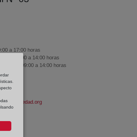
9:00 a 17:00 horas
nes de 09:00 a 14:00 horas
iembre de 09:00 a 14:00 horas
ordar
sticas.
especto
odas
odelapropiedad.org
ulsando
tínez Peso
e Datos: