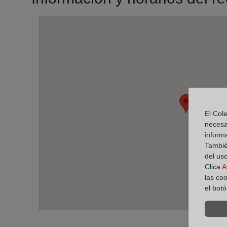
El Cole
necesa
inform
También
del uso
Clica
A
las co
el bot