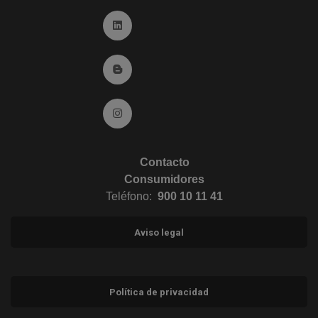
Ir a Linkedin (abre en ventana nueva)
Ir al Blog (abre en ventana nueva)
Ir a Instagram (abre en ventana nueva)
Contacto
Consumidores
Teléfono:
900 10 11 41
Aviso legal
Política de privacidad