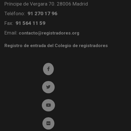
Príncipe de Vergara 70. 28006 Madrid
Teléfono:
91 270 17 96
Fax:
91 564 11 59
Email:
contacto@registradores.org
Registro de entrada del Colegio de registradores
Ir a facebook (abre en ventana nueva)
Ir a twitter (abre en ventana nueva)
Ir a YouTube (abre en ventana nueva)
Ir a Flickr (abre en ventana nueva)