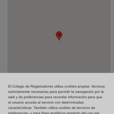
El Colegio de Registradores utiliza cookies propias: técnicas
estrictamente necesarias para permitir la navegación por la
Dirección:
web y de preferencias para recordar información para que
el usuario acceda al servicio con determinadas
Carretera de Sant Boi, 176-178, 8620
características. También utiliza cookies de terceros de
Horario:
preferencias, y para fines analíticos respecto del uso por