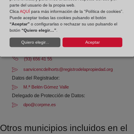
parte del usuario de la propia web.
De lunes a viernes de 09:00 a 17:00 horas
Clica
AQUÍ
para más información de la “Política de cookies”.
Puede aceptar todas las cookies pulsando el botón
Agosto: De lunes a viernes de 09:00 a 14:00 horas
“Aceptar”
o configurarlas o rechazar su uso pulsando el
Los días 24 y 31 de diciembre de 09:00 a 14:00
botón
“Quiero elegir…”
.
horas
Quiero elegir...
Aceptar
Datos de contacto:
(93) 656 41 55
sanvicencdelhorts@registrodelapropiedad.org
Datos del Registrador:
M.ª Belén Gómez Valle
Delegado de Protección de Datos:
dpo@corpme.es
Otros municipios incluidos en el