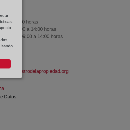
ordar
sticas.
9:00 a 17:00 horas
especto
nes de 09:00 a 14:00 horas
iembre de 09:00 a 14:00 horas
odas
ulsando
et1@registrodelapropiedad.org
na
e Datos: