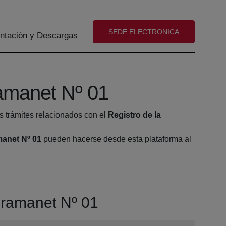
(abre en nueva ventana)
SEDE ELECTRONICA
tación y Descargas
amanet Nº 01
s trámites relacionados con el
Registro de la
manet Nº 01
pueden hacerse desde esta plataforma al
Gramanet Nº 01