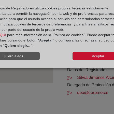
gio de Registradores utiliza cookies propias: técnicas estrictamente
Horario:
rias para permitir la navegación por la web y de preferencias para rec
ación para que el usuario acceda al servicio con determinadas caracterí
De lunes a viernes de 0
 utiliza cookies de terceros de preferencias, y para fines analíticos r
Agosto: De lunes a vier
 por parte del usuario de la propia web.
Los días 24 y 31 de dic
QUÍ
para más información de la “Política de cookies”. Puede aceptar t
okies pulsando el botón
“Aceptar”
o configurarlas o rechazar su uso p
ón
“Quiero elegir…”
.
Datos de contacto:
(93) 466 07 22
Quiero elegir...
Aceptar
santacolomagraman
Datos del Registrador:
Silvia Jiménez Alci
Delegado de Protección d
dpo@corpme.es