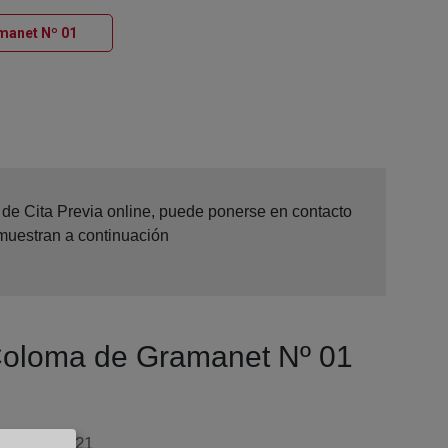
Ventana nueva
amanet Nº 01
d de Cita Previa online, puede ponerse en contacto
 muestran a continuación
a Coloma de Gramanet Nº 01
 4 - 2º, 8921