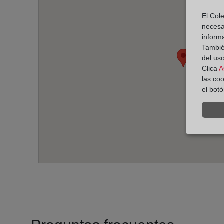
El Cole
necesa
inform
También
del uso
Clica
A
las co
el bot