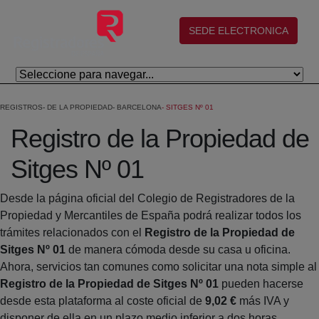
Saltar al contenido principal
(abre en nueva ventana)
SEDE ELECTRONICA
REGISTROS
DE LA PROPIEDAD
BARCELONA
SITGES Nº 01
Registro de la Propiedad de
Sitges Nº 01
Desde la página oficial del Colegio de Registradores de la
Propiedad y Mercantiles de España podrá realizar todos los
trámites relacionados con el
Registro de la Propiedad de
Sitges Nº 01
de manera cómoda desde su casa u oficina.
Ahora, servicios tan comunes como solicitar una nota simple al
Registro de la Propiedad de Sitges Nº 01
pueden hacerse
desde esta plataforma al coste oficial de
9,02 €
más IVA y
disponer de ella en un plazo medio inferior a dos horas.