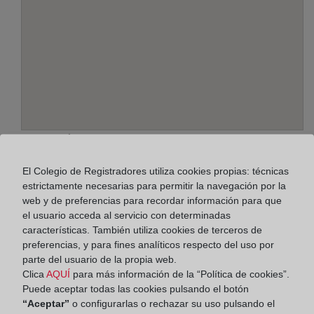
Dirección:
Avda. Sofía, 8, 8870
El Colegio de Registradores utiliza cookies propias: técnicas
estrictamente necesarias para permitir la navegación por la
Horario:
web y de preferencias para recordar información para que
el usuario acceda al servicio con determinadas
De lunes a viernes de 09:00 a 17:00 horas
características. También utiliza cookies de terceros de
Agosto: De lunes a viernes de 09:00 a 14:00 horas
preferencias, y para fines analíticos respecto del uso por
Los días 24 y 31 de diciembre de 09:00 a 14:00
parte del usuario de la propia web.
Clica
AQUÍ
para más información de la “Política de cookies”.
horas
Puede aceptar todas las cookies pulsando el botón
“Aceptar”
o configurarlas o rechazar su uso pulsando el