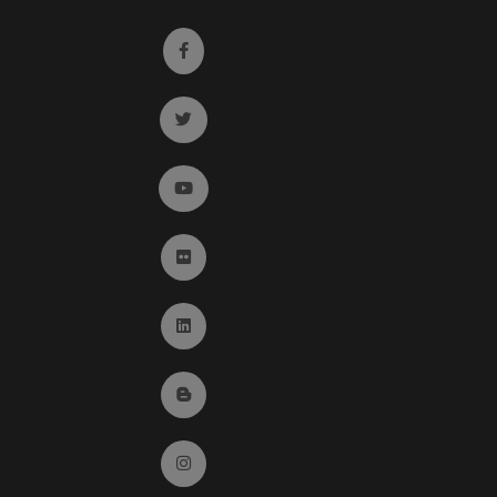
Ir a facebook (abre en ventana nueva)
Ir a twitter (abre en ventana nueva)
Ir a YouTube (abre en ventana nueva)
Ir a Flickr (abre en ventana nueva)
Ir a Linkedin (abre en ventana nueva)
Ir al Blog (abre en ventana nueva)
Ir a Instagram (abre en ventana nueva)