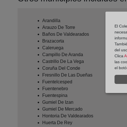
Arandilla
El Cole
Arauzo De Torre
necesa
Baños De Valdearados
inform
Brazacorta
También
Caleruega
del uso
Campillo De Aranda
Clica
A
Castrillo De La Vega
las co
el bot
Coruña Del Conde
Fresnillo De Las Dueñas
Fuentelcesped
Fuentenebro
Fuentespina
Gumiel De Izan
Gumiel De Mercado
Hontoria De Valdearados
Huerta De Rey