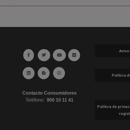
Aviso
Ir a facebook (abre en ventana nueva)
Ir a twitter (abre en ventana nueva)
Ir a YouTube (abre en ventana nuev
Ir a Flickr (abre en ventana 
Ir a Linkedin (abre en ventana nueva)
Ir al Blog (abre en ventana nueva)
Ir a Instagram (abre en ventana nue
Política 
Contacto Consumidores
Teléfono:
900 10 11 41
Política de priva
regis