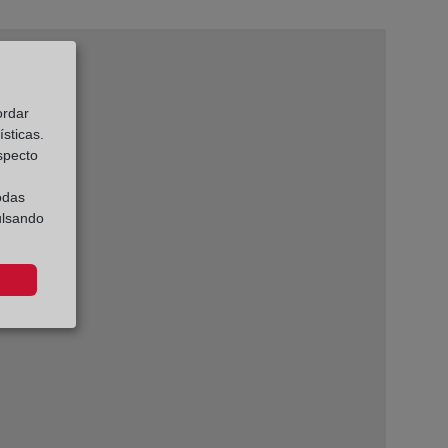
ordar
sticas.
especto
odas
ulsando