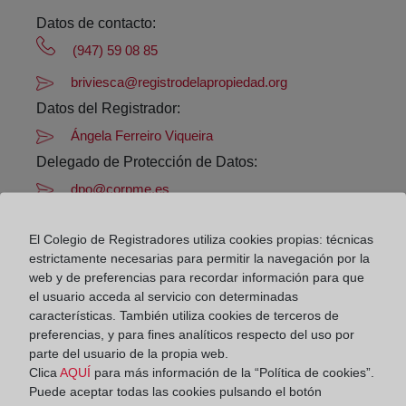
Datos de contacto:
(947) 59 08 85
briviesca@registrodelapropiedad.org
Datos del Registrador:
Ángela Ferreiro Viqueira
Delegado de Protección de Datos:
dpo@corpme.es
El Colegio de Registradores utiliza cookies propias: técnicas
Otros municipios incluidos en el
estrictamente necesarias para permitir la navegación por la
web y de preferencias para recordar información para que
distrito hipotecario
el usuario acceda al servicio con determinadas
características. También utiliza cookies de terceros de
preferencias, y para fines analíticos respecto del uso por
parte del usuario de la propia web.
Abajas
Clica
AQUÍ
para más información de la “Política de cookies”.
Aguas Candidas
Puede aceptar todas las cookies pulsando el botón