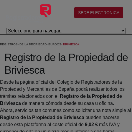
Saltar al contenido principal
(abre en nueva ventana)
SEDE ELECTRONICA
REGISTROS
DE LA PROPIEDAD
BURGOS
BRIVIESCA
Registro de la Propiedad de
Briviesca
Desde la página oficial del Colegio de Registradores de la
Propiedad y Mercantiles de España podrá realizar todos los
trámites relacionados con el
Registro de la Propiedad de
Briviesca
de manera cómoda desde su casa u oficina.
Ahora, servicios tan comunes como solicitar una nota simple al
Registro de la Propiedad de Briviesca
pueden hacerse
desde esta plataforma al coste oficial de
9,02 €
más IVA y
disponer de ella en un plazo medio inferior a dos horas.