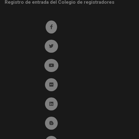
Registro de entrada del Colegio de registradores
Ir a facebook (abre en ventana nueva)
Ir a twitter (abre en ventana nueva)
Ir a YouTube (abre en ventana nueva)
Ir a Flickr (abre en ventana nueva)
Ir a Linkedin (abre en ventana nueva)
Ir al Blog (abre en ventana nueva)