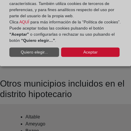
características. También utiliza cookies de terceros de
Datos de contacto:
preferencias, y para fines analíticos respecto del uso por
parte del usuario de la propia web.
(947) 33 21 90
Clica
AQUÍ
para más información de la “Política de cookies”.
mirandadeebro@registrodelapropiedad.org
Puede aceptar todas las cookies pulsando el botón
“Aceptar”
o configurarlas o rechazar su uso pulsando el
Datos del Registrador:
botón
“Quiero elegir…”
.
Alba Erostarbe Fernández
Delegado de Protección de Datos:
Quiero elegir...
Aceptar
dpo@corpme.es
Otros municipios incluidos en el
distrito hipotecario
Altable
Ameyugo
Bozoo