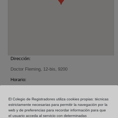
Dirección:
Doctor Fleming, 12-bis, 9200
Horario:
De lunes a viernes de 09:00 a 17:00 horas
Agosto: De lunes a viernes de 09:00 a 14:00 horas
El Colegio de Registradores utiliza cookies propias: técnicas
Los días 24 y 31 de diciembre de 09:00 a 14:00
estrictamente necesarias para permitir la navegación por la
horas
web y de preferencias para recordar información para que
el usuario acceda al servicio con determinadas