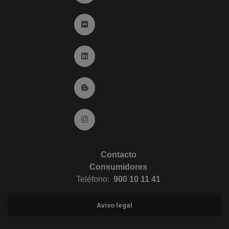
Ir a Flickr (abre en ventana nueva)
Ir a Linkedin (abre en ventana nueva)
Ir al Blog (abre en ventana nueva)
Ir a Instagram (abre en ventana nueva)
Contacto
Consumidores
Teléfono:
900 10 11 41
Aviso legal