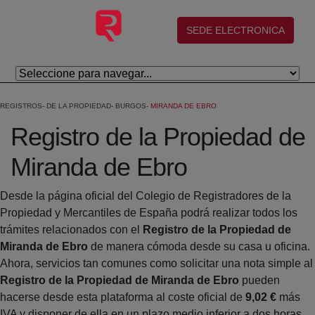
Saltar al contenido principal
(abre en nueva ventana)
SEDE ELECTRONICA
REGISTROS
DE LA PROPIEDAD
BURGOS
MIRANDA DE EBRO
Registro de la Propiedad de
Miranda de Ebro
Desde la página oficial del Colegio de Registradores de la
Propiedad y Mercantiles de España podrá realizar todos los
trámites relacionados con el
Registro de la Propiedad de
Miranda de Ebro
de manera cómoda desde su casa u oficina.
Ahora, servicios tan comunes como solicitar una nota simple al
Registro de la Propiedad de Miranda de Ebro
pueden
hacerse desde esta plataforma al coste oficial de
9,02 €
más
IVA y disponer de ella en un plazo medio inferior a dos horas.