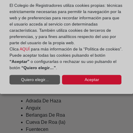
El Colegio de Registradores utiliza cookies propias: técnicas
roa@registrodelapropiedad.org
estrictamente necesarias para permitir la navegación por la
Datos del Registrador:
web y de preferencias para recordar información para que
el usuario acceda al servicio con determinadas
Andrés Vicente Monera Lucas
características. También utiliza cookies de terceros de
Delegado de Protección de Datos:
preferencias, y para fines analíticos respecto del uso por
parte del usuario de la propia web.
dpo@corpme.es
Clica
AQUÍ
para más información de la “Política de cookies”.
Puede aceptar todas las cookies pulsando el botón
“Aceptar”
o configurarlas o rechazar su uso pulsando el
Otros municipios incluidos en el
botón
“Quiero elegir…”
.
distrito hipotecario
Quiero elegir...
Aceptar
Adrada De Haza
Anguix
Berlangas De Roa
Cueva De Roa (la)
Fuentecen