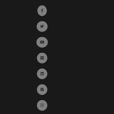
Ir a facebook (abre en ventana nueva)
Ir a twitter (abre en ventana nueva)
Ir a YouTube (abre en ventana nueva)
Ir a Flickr (abre en ventana nueva)
Ir a Linkedin (abre en ventana nueva)
Ir al Blog (abre en ventana nueva)
Ir a Instagram (abre en ventana nueva)