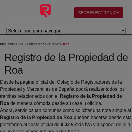
Saltar al contenido principal
(abre en nueva ventana)
SEDE ELECTRONICA
REGISTROS
DE LA PROPIEDAD
BURGOS
ROA
Registro de la Propiedad de
Roa
Desde la página oficial del Colegio de Registradores de la
Propiedad y Mercantiles de España podrá realizar todos los
trámites relacionados con el
Registro de la Propiedad de
Roa
de manera cómoda desde su casa u oficina.
Ahora, servicios tan comunes como solicitar una nota simple al
Registro de la Propiedad de Roa
pueden hacerse desde esta
plataforma al coste oficial de
9,02 €
más IVA y disponer de ella
en un plazo medio inferior a dos horas.