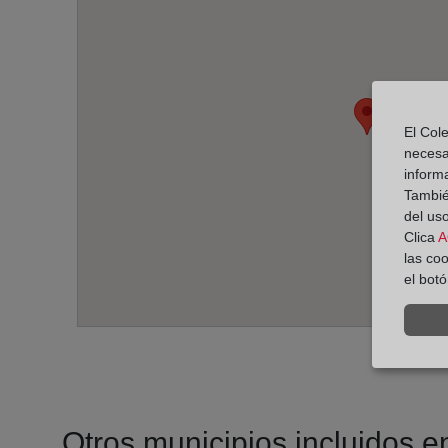
El Cole
necesa
inform
También
del uso
Clica
A
las co
el bot
Otros municipios incluidos en 