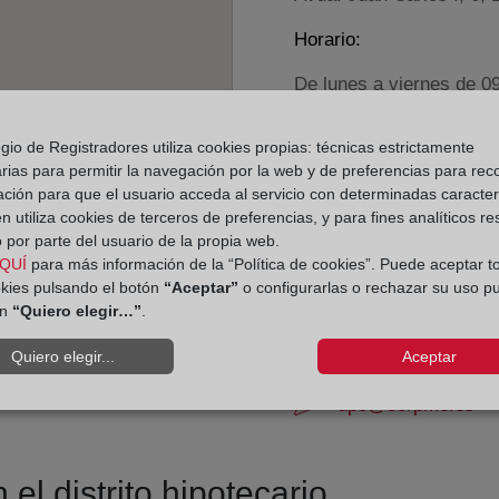
Horario:
De lunes a viernes de 0
Agosto: De lunes a vier
Los días 24 y 31 de dic
gio de Registradores utiliza cookies propias: técnicas estrictamente
rias para permitir la navegación por la web y de preferencias para rec
ación para que el usuario acceda al servicio con determinadas caracterí
Datos de contacto:
 utiliza cookies de terceros de preferencias, y para fines analíticos r
(956) 43 40 32
 por parte del usuario de la propia web.
QUÍ
para más información de la “Política de cookies”. Puede aceptar t
barbate@registrode
okies pulsando el botón
“Aceptar”
o configurarlas o rechazar su uso p
Datos del Registrador:
ón
“Quiero elegir…”
.
Ignacio Rodríguez
Quiero elegir...
Aceptar
Delegado de Protección d
dpo@corpme.es
el distrito hipotecario