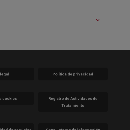
 legal
Política de privacidad
a)
nueva)
va)
de cookies
Registro de Actividades de
Tratamiento
cidad de servicios
Canal interno de información