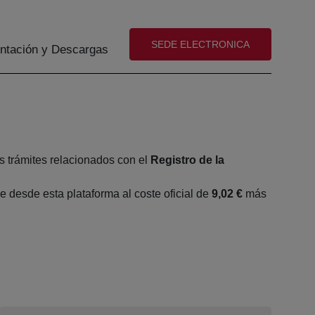
(abre en nueva ventana)
SEDE ELECTRONICA
tación y Descargas
s trámites relacionados con el
Registro de la
 desde esta plataforma al coste oficial de
9,02 €
más