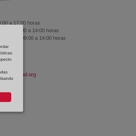
9:00 a 17:00 horas
nes de 09:00 a 14:00 horas
iembre de 09:00 a 14:00 horas
ordar
sticas.
especto
odas
lapropiedad.org
ulsando
 Morazo
e Datos: