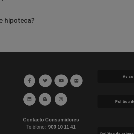
e hipoteca?
Aviso
Ir a facebook (abre en ventana nueva)
Ir a twitter (abre en ventana nueva)
Ir a YouTube (abre en ventana nuev
Ir a Flickr (abre en ventana 
Ir a Linkedin (abre en ventana nueva)
Ir al Blog (abre en ventana nueva)
Ir a Instagram (abre en ventana nue
Política 
Contacto Consumidores
Teléfono:
900 10 11 41
Política de priva