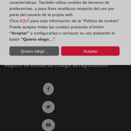
características. También utiliza cookies de terceros de
preferencias, y para fines analíticos respecto del uso por
Colegio de Registradores
parte del usuario de la propia web.
Clica
AQUÍ
para más información de la “Política de cookies”.
Príncipe de Vergara 70. 28006 Madrid
Puede aceptar todas las cookies pulsando el botón
Teléfono:
91 270 17 96
“Aceptar”
o configurarlas o rechazar su uso pulsando el
botón
“Quiero elegir…”
.
Fax:
91 564 11 59
Quiero elegir...
Aceptar
Email:
contacto@registradores.org
Registro de entrada del Colegio de registradores
Ir a facebook (abre en ventana nueva)
Ir a twitter (abre en ventana nueva)
Ir a YouTube (abre en ventana nueva)