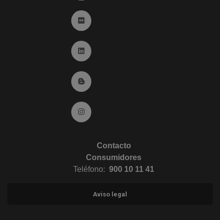
Ir a Flickr (abre en ventana nueva)
Ir a Linkedin (abre en ventana nueva)
Ir al Blog (abre en ventana nueva)
Ir a Instagram (abre en ventana nueva)
Contacto
Consumidores
Teléfono:
900 10 11 41
Aviso legal