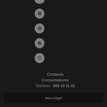
Ir a Flickr (abre en ventana nueva)
Ir a Linkedin (abre en ventana nueva)
Ir al Blog (abre en ventana nueva)
Ir a Instagram (abre en ventana nueva)
Contacto
Consumidores
Teléfono:
900 10 11 41
Aviso legal