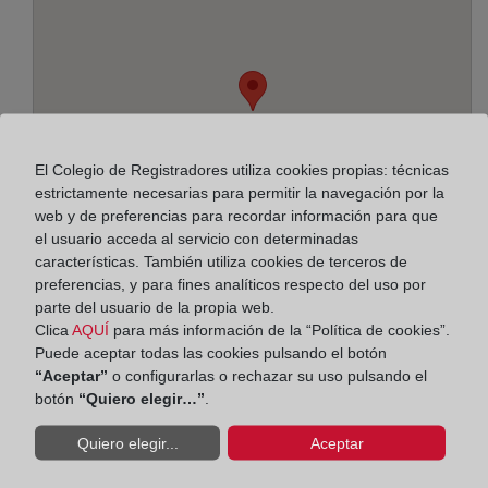
El Colegio de Registradores utiliza cookies propias: técnicas
estrictamente necesarias para permitir la navegación por la
web y de preferencias para recordar información para que
el usuario acceda al servicio con determinadas
características. También utiliza cookies de terceros de
preferencias, y para fines analíticos respecto del uso por
parte del usuario de la propia web.
Clica
AQUÍ
para más información de la “Política de cookies”.
Dirección:
Puede aceptar todas las cookies pulsando el botón
C/ San Cayetano, 8, 11300
“Aceptar”
o configurarlas o rechazar su uso pulsando el
botón
“Quiero elegir…”
.
Horario:
Quiero elegir...
Aceptar
De lunes a viernes de 09:00 a 17:00 horas