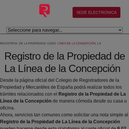
Saltar al contenido principal
(abre en nueva ventana)
SEDE ELECTRONICA
REGISTROS
DE LA PROPIEDAD
CADIZ
LÍNEA DE LA CONCEPCIÓN, LA
Registro de la Propiedad de
La Línea de la Concepción
Desde la página oficial del Colegio de Registradores de la
Propiedad y Mercantiles de España podrá realizar todos los
trámites relacionados con el
Registro de la Propiedad de La
Línea de la Concepción
de manera cómoda desde su casa u
oficina.
Ahora, servicios tan comunes como solicitar una nota simple al
Registro de la Propiedad de La Línea de la Concepción
pueden hacerse desde esta plataforma al coste oficial de
9,02