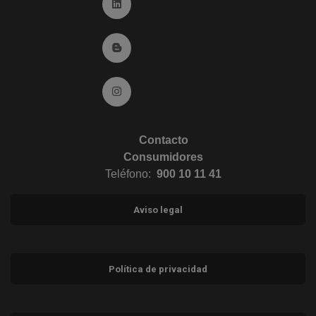
Ir a Linkedin (abre en ventana nueva)
Ir al Blog (abre en ventana nueva)
Ir a Instagram (abre en ventana nueva)
Contacto
Consumidores
Teléfono:
900 10 11 41
Aviso legal
Política de privacidad