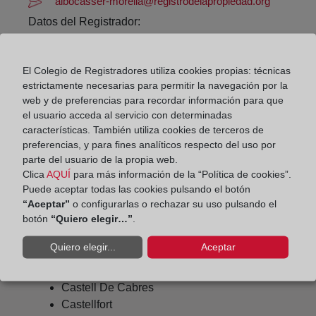
albocasser-morella@registrodelapropiedad.org
Datos del Registrador:
Javier Anastasio Martínez Talamantes
Delegado de Protección de Datos:
El Colegio de Registradores utiliza cookies propias: técnicas
dpo@corpme.es
estrictamente necesarias para permitir la navegación por la
web y de preferencias para recordar información para que
el usuario acceda al servicio con determinadas
características. También utiliza cookies de terceros de
Otros municipios incluidos en el
preferencias, y para fines analíticos respecto del uso por
distrito hipotecario
parte del usuario de la propia web.
Clica
AQUÍ
para más información de la “Política de cookies”.
Puede aceptar todas las cookies pulsando el botón
“Aceptar”
o configurarlas o rechazar su uso pulsando el
botón
“Quiero elegir…”
.
Ares Del Maestre
Benafigos
Quiero elegir...
Aceptar
Benasal
Benlloch
Castell De Cabres
Castellfort