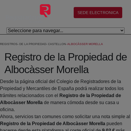
Saltar al contenido principal
(abre en nueva ventana)
SEDE ELECTRONICA
REGISTROS
DE LA PROPIEDAD
CASTELLON
ALBOCÀSSER MORELLA
Registro de la Propiedad de
Albocàsser Morella
Desde la página oficial del Colegio de Registradores de la
Propiedad y Mercantiles de España podrá realizar todos los
trámites relacionados con el
Registro de la Propiedad de
Albocàsser Morella
de manera cómoda desde su casa u
oficina.
Ahora, servicios tan comunes como solicitar una nota simple al
Registro de la Propiedad de Albocàsser Morella
pueden
hacerse desde esta plataforma al coste oficial de
9,02 €
más