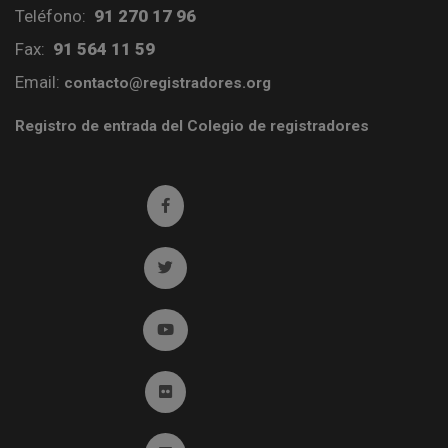
Teléfono:
91 270 17 96
Fax:
91 564 11 59
Email:
contacto@registradores.org
Registro de entrada del Colegio de registradores
Ir a facebook (abre en ventana nueva)
Ir a twitter (abre en ventana nueva)
Ir a YouTube (abre en ventana nueva)
Ir a Flickr (abre en ventana nueva)