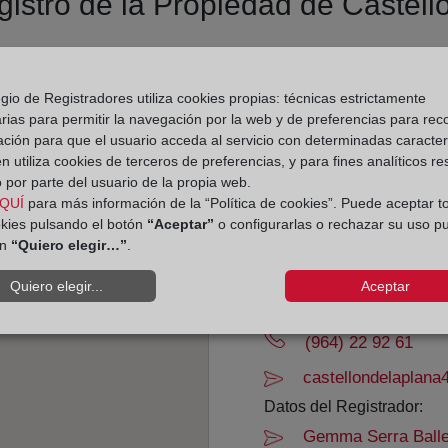
gistro de la Propiedad de Castell
Dirección:
gio de Registradores utiliza cookies propias: técnicas estrictamente
rias para permitir la navegación por la web y de preferencias para rec
Marqués de la Ensenada,
ación para que el usuario acceda al servicio con determinadas caracterí
 utiliza cookies de terceros de preferencias, y para fines analíticos r
Horario:
 por parte del usuario de la propia web.
QUÍ
para más información de la “Política de cookies”. Puede aceptar t
De lunes a viernes de 0
okies pulsando el botón
“Aceptar”
o configurarlas o rechazar su uso p
Agosto: De lunes a vier
ón
“Quiero elegir…”
.
Los días 24 y 31 de dic
Quiero elegir...
Aceptar
Datos de contacto:
(964) 22 92 61
castellondelaplana
Datos del Registrador:
Gemma Serra Balle