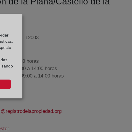
ón de la Plana/Castelló de la
ordar
 12 - bajo, 12003
sticas.
especto
odas
9:00 a 17:00 horas
ulsando
nes de 09:00 a 14:00 horas
iembre de 09:00 a 14:00 horas
4@registrodelapropiedad.org
ster