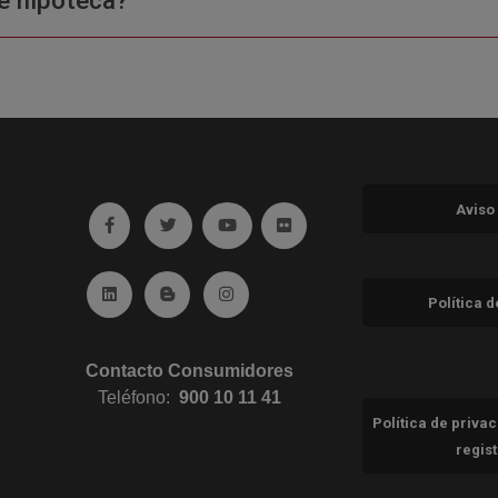
e hipoteca?
Aviso
Ir a facebook (abre en ventana nueva)
Ir a twitter (abre en ventana nueva)
Ir a YouTube (abre en ventana nuev
Ir a Flickr (abre en ventana 
Ir a Linkedin (abre en ventana nueva)
Ir al Blog (abre en ventana nueva)
Ir a Instagram (abre en ventana nue
Política 
Contacto Consumidores
Teléfono:
900 10 11 41
Política de priva
regis