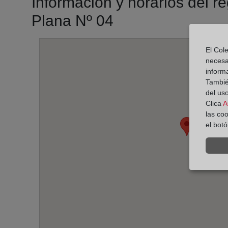
Información y horarios del re
Plana Nº 04
El Cole
necesa
inform
También
del uso
Clica
A
las co
el bot