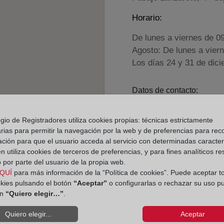
Horario:
De lunes a viernes de 0
Agosto: De lunes a vier
Los días 24 y 31 de dic
Datos de contacto:
926 22 97 40
gio de Registradores utiliza cookies propias: técnicas estrictamente
ciudadreal2@regist
rias para permitir la navegación por la web y de preferencias para rec
Datos del Registrador:
ación para que el usuario acceda al servicio con determinadas caracterí
 utiliza cookies de terceros de preferencias, y para fines analíticos r
Rosa M.ª Montijano
 por parte del usuario de la propia web.
Delegado de Protección d
QUÍ
para más información de la “Política de cookies”. Puede aceptar t
dpo@corpme.es
okies pulsando el botón
“Aceptar”
o configurarlas o rechazar su uso p
ón
“Quiero elegir…”
.
Quiero elegir...
Aceptar
el distrito hipotecario