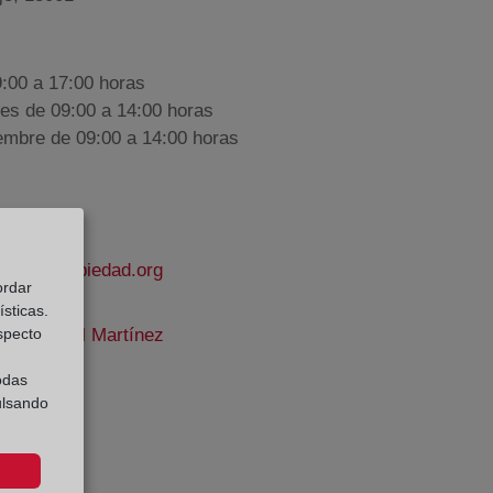
9:00 a 17:00 horas
nes de 09:00 a 14:00 horas
iembre de 09:00 a 14:00 horas
rodelapropiedad.org
ordar
sticas.
especto
-Carbonell Martínez
e Datos:
odas
ulsando