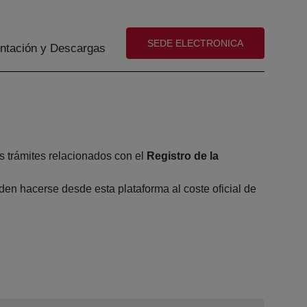
(abre en nueva ventana)
SEDE ELECTRONICA
tación y Descargas
s trámites relacionados con el
Registro de la
en hacerse desde esta plataforma al coste oficial de