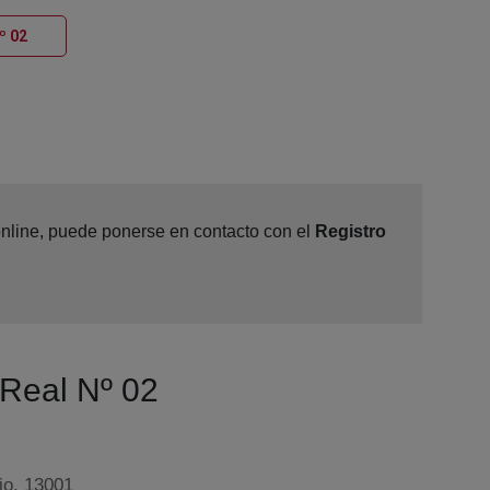
Ventana nueva
º 02
 online, puede ponerse en contacto con el
Registro
 Real Nº 02
jo, 13001