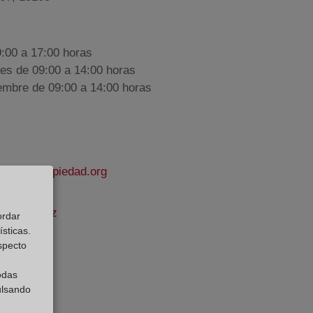
9:00 a 17:00 horas
nes de 09:00 a 14:00 horas
iembre de 09:00 a 14:00 horas
rodelapropiedad.org
llo Jiménez
ordar
sticas.
e Datos:
especto
odas
ulsando