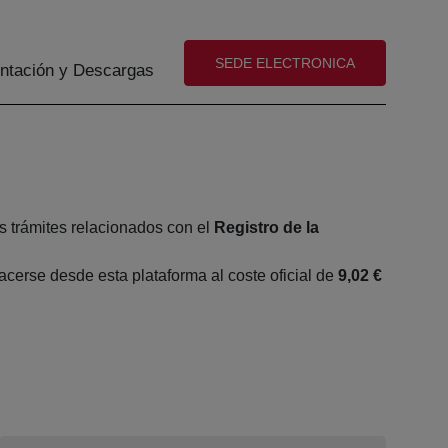
(abre en nueva ventana)
SEDE ELECTRONICA
tación y Descargas
s trámites relacionados con el
Registro de la
cerse desde esta plataforma al coste oficial de
9,02 €