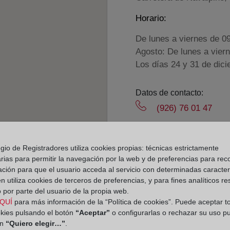
Horario:
De lunes a viernes de 0
Agosto: De lunes a vier
Los días 24 y 31 de dic
Datos de contacto:
(926) 76 01 47
piedrabuena@regist
Datos del Registrador:
gio de Registradores utiliza cookies propias: técnicas estrictamente
Borja Antonio Busti
rias para permitir la navegación por la web y de preferencias para rec
ación para que el usuario acceda al servicio con determinadas caracterí
Delegado de Protección d
 utiliza cookies de terceros de preferencias, y para fines analíticos r
dpo@corpme.es
 por parte del usuario de la propia web.
QUÍ
para más información de la “Política de cookies”. Puede aceptar t
okies pulsando el botón
“Aceptar”
o configurarlas o rechazar su uso p
el distrito hipotecario
ón
“Quiero elegir…”
.