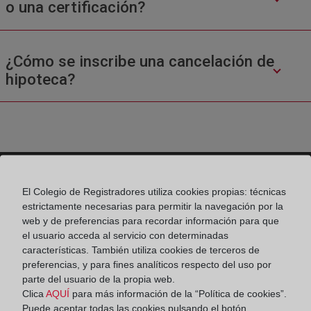
o una certificación?
¿Cómo se inscribe una cancelación de
hipoteca?
El Colegio de Registradores utiliza cookies propias: técnicas
Colegio de Registradores
estrictamente necesarias para permitir la navegación por la
web y de preferencias para recordar información para que
Príncipe de Vergara 70. 28006 Madrid
el usuario acceda al servicio con determinadas
características. También utiliza cookies de terceros de
Teléfono:
91 270 17 96
preferencias, y para fines analíticos respecto del uso por
Fax:
91 564 11 59
parte del usuario de la propia web.
Clica
AQUÍ
para más información de la “Política de cookies”.
Email:
contacto@registradores.org
Puede aceptar todas las cookies pulsando el botón