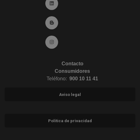
Ir a Linkedin (abre en ventana nueva)
Ir al Blog (abre en ventana nueva)
Ir a Instagram (abre en ventana nueva)
Contacto
Consumidores
Teléfono:
900 10 11 41
Aviso legal
Política de privacidad