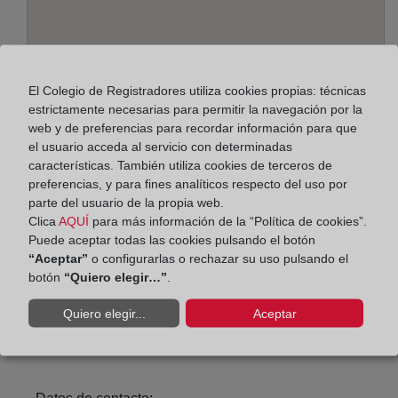
El Colegio de Registradores utiliza cookies propias: técnicas
estrictamente necesarias para permitir la navegación por la
web y de preferencias para recordar información para que
el usuario acceda al servicio con determinadas
características. También utiliza cookies de terceros de
Dirección:
preferencias, y para fines analíticos respecto del uso por
parte del usuario de la propia web.
Carrer de Melilla, 4 - bajos, 17300
Clica
AQUÍ
para más información de la “Política de cookies”.
Puede aceptar todas las cookies pulsando el botón
Horario:
“Aceptar”
o configurarlas o rechazar su uso pulsando el
botón
“Quiero elegir…”
.
De lunes a viernes de 09:00 a 17:00 horas
Agosto: De lunes a viernes de 09:00 a 14:00 horas
Quiero elegir...
Aceptar
Los días 24 y 31 de diciembre de 09:00 a 14:00
horas