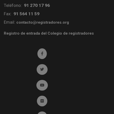
Teléfono:
91 270 17 96
Fax:
91 564 11 59
Email:
contacto@registradores.org
Registro de entrada del Colegio de registradores
Ir a facebook (abre en ventana nueva)
Ir a twitter (abre en ventana nueva)
Ir a YouTube (abre en ventana nueva)
Ir a Flickr (abre en ventana nueva)