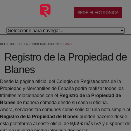
Saltar al contenido principal
(abre en nueva ventana)
SEDE ELECTRONICA
REGISTROS
DE LA PROPIEDAD
GIRONA
BLANES
Registro de la Propiedad de
Blanes
Desde la página oficial del Colegio de Registradores de la
Propiedad y Mercantiles de España podrá realizar todos los
trámites relacionados con el
Registro de la Propiedad de
Blanes
de manera cómoda desde su casa u oficina.
Ahora, servicios tan comunes como solicitar una nota simple al
Registro de la Propiedad de Blanes
pueden hacerse desde
esta plataforma al coste oficial de
9,02 €
más IVA y disponer de
ella en un plazo medio inferior a dos horas.