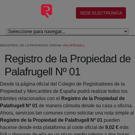
Saltar al contenido principal
(abre en nueva ventana)
SEDE ELECTRONICA
REGISTROS
DE LA PROPIEDAD
GIRONA
PALAFRUGELL
Registro de la Propiedad de
Palafrugell Nº 01
Desde la página oficial del Colegio de Registradores de la
Propiedad y Mercantiles de España podrá realizar todos los
trámites relacionados con el
Registro de la Propiedad de
Palafrugell Nº 01
de manera cómoda desde su casa u oficina.
Ahora, servicios tan comunes como solicitar una nota simple al
Registro de la Propiedad de Palafrugell Nº 01
pueden
hacerse desde esta plataforma al coste oficial de
9,02 €
más
IVA y disponer de ella en un plazo medio inferior a dos horas.