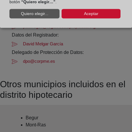
botón
“Quiero elegir…”
.
Datos de contacto:
Quiero elegir...
Aceptar
(972) 30 57 62
palafrugell@registrodelapropiedad.org
Datos del Registrador:
David Melgar García
Delegado de Protección de Datos:
dpo@corpme.es
Otros municipios incluidos en el
distrito hipotecario
Begur
Mont-Ras