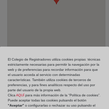
Dirección:
El Colegio de Registradores utiliza cookies propias: técnicas
C/ Ample, 10 - planta 1ª, 17200
estrictamente necesarias para permitir la navegación por la
web y de preferencias para recordar información para que
Horario:
el usuario acceda al servicio con determinadas
características. También utiliza cookies de terceros de
De lunes a viernes de 09:00 a 17:00 horas
preferencias, y para fines analíticos respecto del uso por
Agosto: De lunes a viernes de 09:00 a 14:00 horas
parte del usuario de la propia web.
Clica
AQUÍ
para más información de la “Política de cookies”.
Los días 24 y 31 de diciembre de 09:00 a 14:00
Puede aceptar todas las cookies pulsando el botón
horas
“Aceptar”
o configurarlas o rechazar su uso pulsando el