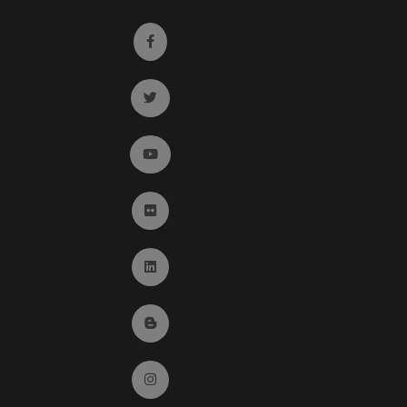
Ir a facebook (abre en ventana nueva)
Ir a twitter (abre en ventana nueva)
Ir a YouTube (abre en ventana nueva)
Ir a Flickr (abre en ventana nueva)
Ir a Linkedin (abre en ventana nueva)
Ir al Blog (abre en ventana nueva)
Ir a Instagram (abre en ventana nueva)