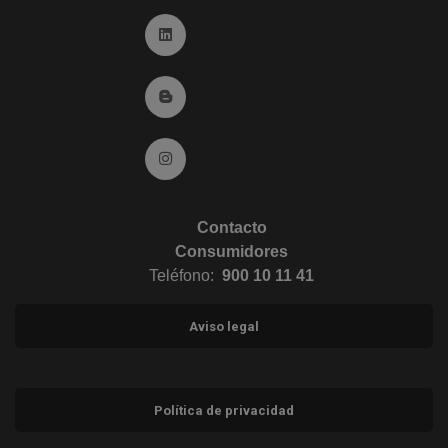
Ir a Linkedin (abre en ventana nueva)
Ir al Blog (abre en ventana nueva)
Ir a Instagram (abre en ventana nueva)
Contacto
Consumidores
Teléfono:
900 10 11 41
Aviso legal
Política de privacidad