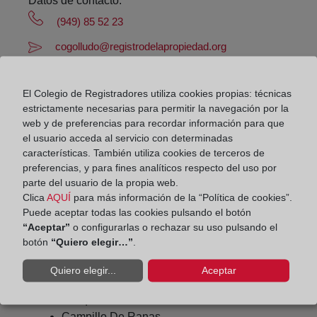
Datos de contacto:
(949) 85 52 23
cogolludo@registrodelapropiedad.org
Datos del Registrador:
José Antonio Gómez Dueñas
El Colegio de Registradores utiliza cookies propias: técnicas
estrictamente necesarias para permitir la navegación por la
Delegado de Protección de Datos:
web y de preferencias para recordar información para que
dpo@corpme.es
el usuario acceda al servicio con determinadas
características. También utiliza cookies de terceros de
preferencias, y para fines analíticos respecto del uso por
Otros municipios incluidos en el
parte del usuario de la propia web.
Clica
AQUÍ
para más información de la “Política de cookies”.
distrito hipotecario
Puede aceptar todas las cookies pulsando el botón
“Aceptar”
o configurarlas o rechazar su uso pulsando el
botón
“Quiero elegir…”
.
Arbancon
Quiero elegir...
Aceptar
Arroyo De Las Fraguas
Azuqueca De Henares
Campillo De Ranas