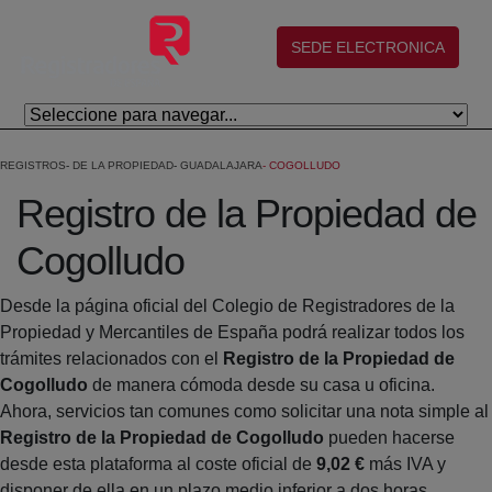
Saltar al contenido principal
(abre en nueva ventana)
SEDE ELECTRONICA
REGISTROS
DE LA PROPIEDAD
GUADALAJARA
COGOLLUDO
Registro de la Propiedad de
Cogolludo
Desde la página oficial del Colegio de Registradores de la
Propiedad y Mercantiles de España podrá realizar todos los
trámites relacionados con el
Registro de la Propiedad de
Cogolludo
de manera cómoda desde su casa u oficina.
Ahora, servicios tan comunes como solicitar una nota simple al
Registro de la Propiedad de Cogolludo
pueden hacerse
desde esta plataforma al coste oficial de
9,02 €
más IVA y
disponer de ella en un plazo medio inferior a dos horas.