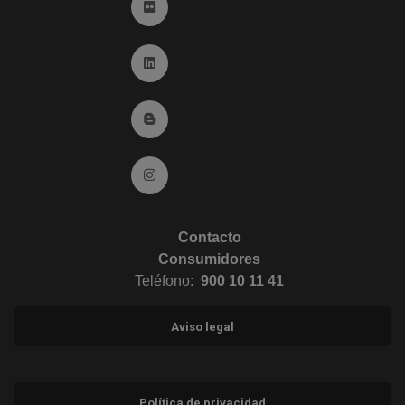
Ir a Flickr (abre en ventana nueva)
Ir a Linkedin (abre en ventana nueva)
Ir al Blog (abre en ventana nueva)
Ir a Instagram (abre en ventana nueva)
Contacto
Consumidores
Teléfono:
900 10 11 41
Aviso legal
Política de privacidad