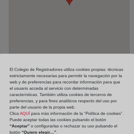
Dirección:
El Colegio de Registradores utiliza cookies propias: técnicas
estrictamente necesarias para permitir la navegación por la
Avda. del Decano s/n - esq. Este - local 4, 21100
web y de preferencias para recordar información para que
el usuario acceda al servicio con determinadas
Horario:
características. También utiliza cookies de terceros de
preferencias, y para fines analíticos respecto del uso por
De lunes a viernes de 09:00 a 17:00 horas
parte del usuario de la propia web.
Agosto: De lunes a viernes de 09:00 a 14:00 horas
Clica
AQUÍ
para más información de la “Política de cookies”.
Los días 24 y 31 de diciembre de 09:00 a 14:00
Puede aceptar todas las cookies pulsando el botón
horas
“Aceptar”
o configurarlas o rechazar su uso pulsando el
botón
“Quiero elegir…”
.