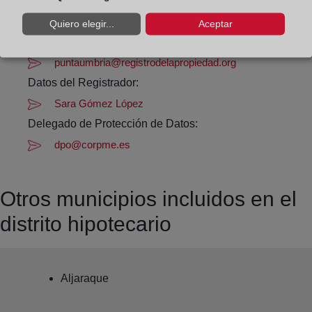
Datos de contacto:
Quiero elegir...
Aceptar
959 37 48 16
puntaumbria@registrodelapropiedad.org
Datos del Registrador:
Sara Gómez López
Delegado de Protección de Datos:
dpo@corpme.es
Otros municipios incluidos en el
distrito hipotecario
Aljaraque