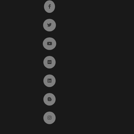
Ir a facebook (abre en ventana nueva)
Ir a twitter (abre en ventana nueva)
Ir a YouTube (abre en ventana nueva)
Ir a Flickr (abre en ventana nueva)
Ir a Linkedin (abre en ventana nueva)
Ir al Blog (abre en ventana nueva)
Ir a Instagram (abre en ventana nueva)