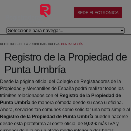
Saltar al contenido principal
(abre en nueva ventana)
SEDE ELECTRONICA
REGISTROS
DE LA PROPIEDAD
HUELVA
PUNTA UMBRÍA
Registro de la Propiedad de
Punta Umbría
Desde la página oficial del Colegio de Registradores de la
Propiedad y Mercantiles de España podrá realizar todos los
trámites relacionados con el
Registro de la Propiedad de
Punta Umbría
de manera cómoda desde su casa u oficina.
Ahora, servicios tan comunes como solicitar una nota simple al
Registro de la Propiedad de Punta Umbría
pueden hacerse
desde esta plataforma al coste oficial de
9,02 €
más IVA y
disponer de ella en un plazo medio inferior a dos horas.