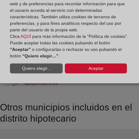
Los días 24 y 31 de diciembre de 09:00 a 14:00
web y de preferencias para recordar información para que
horas
el usuario acceda al servicio con determinadas
características. También utiliza cookies de terceros de
preferencias, y para fines analíticos respecto del uso por
Datos de contacto:
parte del usuario de la propia web.
(959) 55 05 13
Clica
AQUÍ
para más información de la “Política de cookies”.
Puede aceptar todas las cookies pulsando el botón
valverdedelcamino@registrodelapropiedad.org
“Aceptar”
o configurarlas o rechazar su uso pulsando el
Datos del Registrador:
botón
“Quiero elegir…”
.
Luis Francisco Gentil Girón
Quiero elegir...
Aceptar
Delegado de Protección de Datos:
dpo@corpme.es
Otros municipios incluidos en el
distrito hipotecario