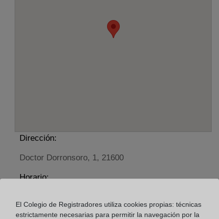
Dirección:
Doctor Dorronsoro, 1, 21600
Horario:
De lunes a viernes de 09:00 a 17:00 horas
El Colegio de Registradores utiliza cookies propias: técnicas
Agosto: De lunes a viernes de 09:00 a 14:00 horas
estrictamente necesarias para permitir la navegación por la