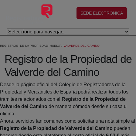
Saltar al contenido principal
(abre en nueva ventana)
SEDE ELECTRONICA
REGISTROS
DE LA PROPIEDAD
HUELVA
VALVERDE DEL CAMINO
Registro de la Propiedad de
Valverde del Camino
Desde la página oficial del Colegio de Registradores de la
Propiedad y Mercantiles de España podrá realizar todos los
trámites relacionados con el
Registro de la Propiedad de
Valverde del Camino
de manera cómoda desde su casa u
oficina.
Ahora, servicios tan comunes como solicitar una nota simple al
Registro de la Propiedad de Valverde del Camino
pueden
hacerse desde esta plataforma al coste oficial de
9,02 €
más