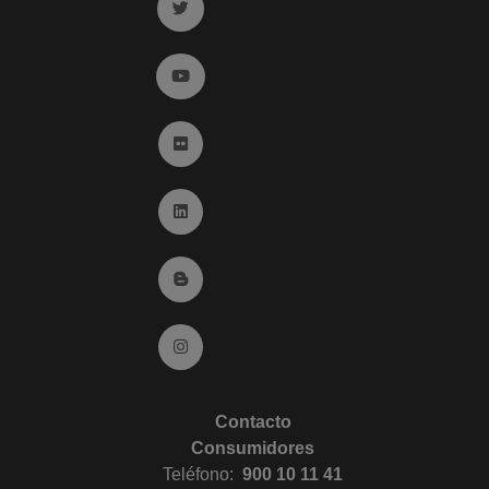
Ir a twitter (abre en ventana nueva)
Ir a YouTube (abre en ventana nueva)
Ir a Flickr (abre en ventana nueva)
Ir a Linkedin (abre en ventana nueva)
Ir al Blog (abre en ventana nueva)
Ir a Instagram (abre en ventana nueva)
Contacto
Consumidores
Teléfono:
900 10 11 41